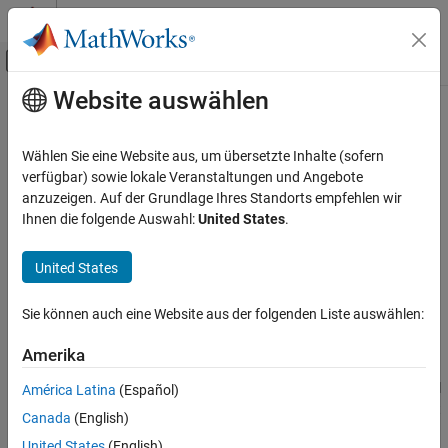
Weiter zum Inhalt
MATLAB Hilfe-Center
Umschaltung für Off-Canvas-Navigation
Website auswählen
Hauptinhalt
Startseite der Dokumentation
Velocity Product Torque
Robotics and Autonomous Systems
Wählen Sie eine Website aus, um übersetzte Inhalte (sofern
Joint torques that cancel velocity-induced forces
verfügbar) sowie lokale Veranstaltungen und Angebote
Robotics System Toolbox
anzuzeigen. Auf der Grundlage Ihres Standorts empfehlen wir
Robot Modeling
expand all in page
Ihnen die folgende Auswahl:
United States
.
Manipulator Modeling
Libraries:
United States
Velocity Product Torque
Robotics System Toolbox / Manipulator
Algorithms
ON THIS PAGE
Sie können auch eine Website aus der folgenden Liste auswählen:
Description
Description
Examples
Amerika
Ports
The
Velocity Product Torque
block returns the torques that cancel
América Latina
(Español)
Parameters
the velocity-induced forces for the given robot configuration (joint
Canada
(English)
Extended Capabilities
positions) and joint velocities for the
Rigid body tree
robot model.
Version History
United States
(English)