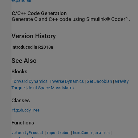
expand all
C/C++ Code Generation
Generate C and C++ code using Simulink® Coder™.
Version History
Introduced in R2018a
See Also
Blocks
Forward Dynamics
|
Inverse Dynamics
|
Get Jacobian
|
Gravity
Torque
|
Joint Space Mass Matrix
Classes
rigidBodyTree
Functions
|
|
|
velocityProduct
importrobot
homeConfiguration