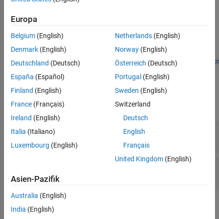
See Also
Examples
Europa
Compute Velocity Product for Manipulators in Simulink
Belgium
(English)
Netherlands
(English)
Calculate velocity-induced torques in manipulators using
Denmark
(English)
Norway
(English)
®
Simulink
manipulator algorithm blocks.
Open Script
Deutschland
(Deutsch)
Österreich
(Deutsch)
Ports
España
(Español)
Portugal
(English)
Input
Finland
(English)
Sweden
(English)
France
(Français)
Switzerland
expand all
Ireland
(English)
Deutsch
Config
—
Robot configuration
Italia
(Italiano)
English
vector
Luxembourg
(English)
Français
United Kingdom
(English)
JointVel
—
Joint velocities
vector
Asien-Pazifik
Australia
(English)
Output
India
(English)