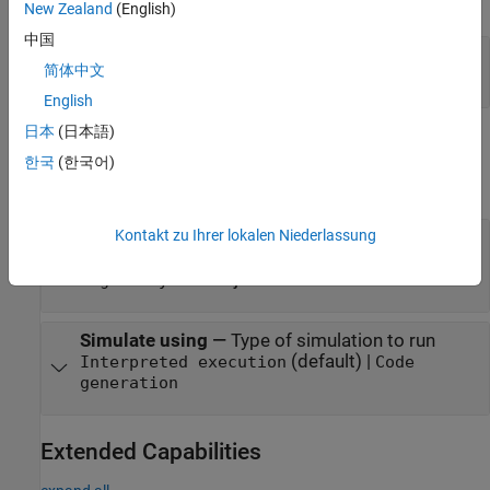
expand all
New Zealand
(English)
中国
JointTorq
—
Joint torques
简体中文
vector
English
日本
(日本語)
Parameters
한국
(한국어)
expand all
Kontakt zu Ihrer lokalen Niederlassung
Rigid body tree
—
Robot model
(default) |
twoJointRigidBodyTree
object
RigidBodyTree
Simulate using
—
Type of simulation to run
(default) |
Interpreted execution
Code
generation
Extended Capabilities