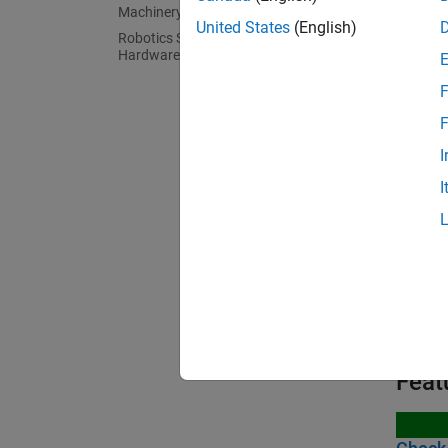
R
Machinery
United States
(English)
Robotics System Toolbox Supported
Hardware
C
F
F
Bloc
I
I
expand 
C
R
Feat