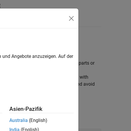
Videos
Answers
en und Angebote anzuzeigen. Auf der
heir environments. To represent robot parts or
ders, spheres, or custom meshes. Use
ide with each other (self-collisions) or with
ives obstacle clearance to anticipate and avoid
Asien-Pazifik
Australia
(English)
India
(English)