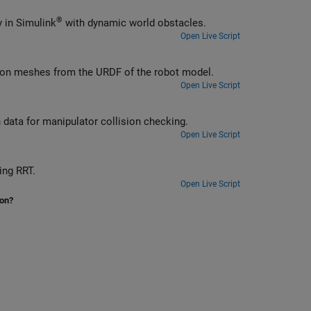
®
Check self and world collisions of a rigid body tree given an input trajectory in Simulink
with dynamic world obstacles.
Open Live Script
sion meshes from the URDF of the robot model.
Open Live Script
n data for manipulator collision checking.
Open Live Script
ing RRT.
Open Live Script
ion?