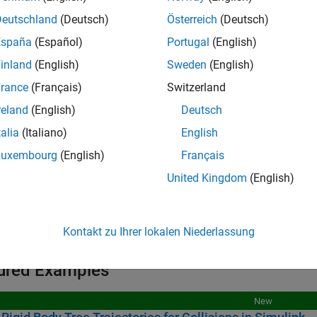
igid Body Trees
Deutschland
(Deutsch)
Österreich
(Deutsch)
España
(Español)
Portugal
(English)
ollision Objects
inland
(English)
Sweden
(English)
rance
(Français)
Switzerland
ks
reland
(English)
Deutsch
talia
(Italiano)
English
all
Luxembourg
(English)
Français
ollision Geometry
United Kingdom
(English)
igid Body Tree
Kontakt zu Ihrer lokalen Niederlassung
ured Examples
New