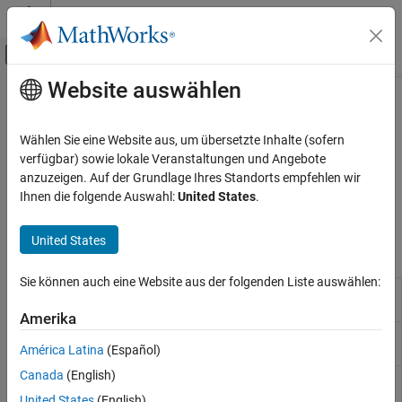
Weiter zum Inhalt
MATLAB Hilfe-Center
Umschaltung für Off-Canvas-Navigation
Website auswählen
Hauptinhalt
Startseite der Dokumentation
Scenario Creation and Recording
Radar
Wählen Sie eine Website aus, um übersetzte Inhalte (sofern
Create and record a radar scenario containing platforms and
verfügbar) sowie lokale Veranstaltungen und Angebote
Radar Toolbox
emitters
anzuzeigen. Auf der Grundlage Ihres Standorts empfehlen wir
Scenario Generation
Create a radar scenario containing platforms and emitters. You
Ihnen die folgende Auswahl:
United States
.
can record the scenario evolution.
Kategorie
Ground Truth Trajectories
United States
Functions
Scenario Creation and Recording
Scenario Visualization
Sie können auch eine Website aus der folgenden Liste auswählen:
Sensor and emitter coverage
coverageConfig
configuration
Amerika
Transform emissions to platform
emissionsInBody
América Latina
(Español)
body frame
Canada
(English)
Inertial navigation system and
insSensor
GNSS/GPS simulation model
United States
(English)