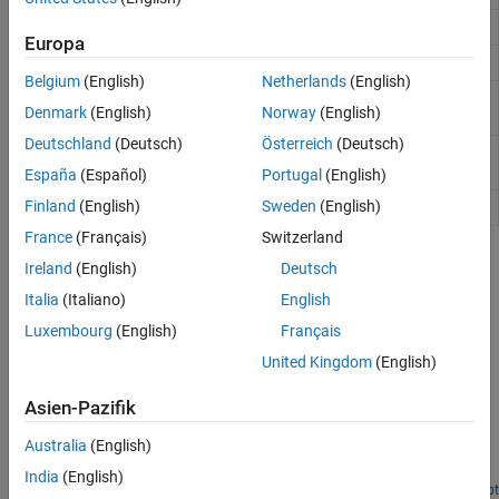
Add platform to radar scenario
platform
Europa
Create radar scenario
radarScenario
Belgium
(English)
Netherlands
(English)
Return recording of radar
radarScenarioRecording
Denmark
(English)
Norway
(English)
scenario
Deutschland
(Deutsch)
Österreich
(Deutsch)
Apply perturbations to radar
perturb
scenario
España
(Español)
Portugal
(English)
Finland
(English)
Sweden
(English)
Perturbation defined on object
perturbations
France
(Français)
Switzerland
Topics
Ireland
(English)
Deutsch
Italia
(Italiano)
English
Model Platform Motion Using Trajectory Objects
This topic introduces how to use three different trajectory objects
Luxembourg
(English)
Français
to model platform trajectories, and how to choose between them.
United Kingdom
(English)
Featured Examples
Asien-Pazifik
Radar Scenario Tutorial
Australia
(English)
Construct simple radar scenarios using the
object.
radarScenario
India
(English)
Open Script