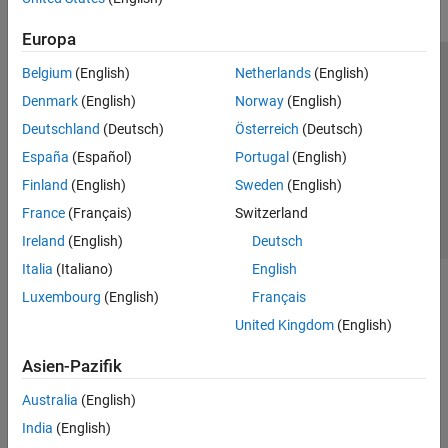
Time Series Anomaly Detection
Europa
Design Condition Indicators
Detect and Diagnose Faults
Belgium
(English)
Netherlands
(English)
Trust Center
Handelsmarken
Datenschutz-Richtlinien
Predict Remaining Useful Life (RUL)
Denmark
(English)
Norway
(English)
Datendiebstahl verhindern
Status von Anwendungen
Kontakt
Deploy Predictive Maintenance
Deutschland
(Deutsch)
Österreich
(Deutsch)
Algorithms
© 1994-2026 The MathWorks, Inc.
AI in Predictive Maintenance
España
(Español)
Portugal
(English)
Raspberry Pi Blockset
Finland
(English)
Sweden
(English)
Website auswählen
Deutschland
Reinforcement Learning Toolbox
France
(Français)
Switzerland
Robust Control Toolbox
Ireland
(English)
Deutsch
Italia
(Italiano)
English
Simulink Control Design
Luxembourg
(English)
Français
Simulink Design Optimization
United Kingdom
(English)
STM32 Microcontroller Blockset
System Identification Toolbox
Asien-Pazifik
Australia
(English)
India
(English)