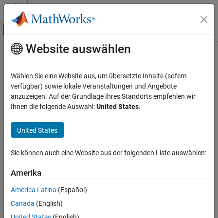
Weiter zum Inhalt
MATLAB Hilfe-Center
Umschaltung für Off-Canvas-Navigation
Website auswählen
Hauptinhalt
Startseite der Dokumentation
Control Systems
Wählen Sie eine Website aus, um übersetzte Inhalte (sofern
Kategorie
verfügbar) sowie lokale Veranstaltungen und Angebote
How useful was this information?
anzuzeigen. Auf der Grundlage Ihres Standorts empfehlen wir
C2000 Microcontroller Blockset
Ihnen die folgende Auswahl:
United States
.
Control System Toolbox
Fuzzy Logic Toolbox
United States
Model Predictive Control Toolbox
Sie können auch eine Website aus der folgenden Liste auswählen:
Motor Control Blockset
Predictive Maintenance Toolbox
Amerika
Get Started with Predictive Maintenance
América Latina
(Español)
Toolbox
Canada
(English)
Applications
United States
(English)
Manage System Data