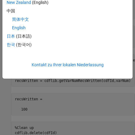
New Zealand
(English)
% Check number of records to write for the variable
中国
recsWritten = cdflib.getVarNumRecsWritten(cdfId,varNum)
简体中文
English
recsWritten =

日本
(日本語)
     0
한국
(한국어)
% Specify new number of records to write for the variable
Kontakt zu Ihrer lokalen Niederlassung
cdflib.setVarInitialRecs(cdfId,varNum,100);

% Check new number of records to write for the variable
recsWritten = cdflib.getVarNumRecsWritten(cdfId,varNum)
recsWritten =

   100
%Clean up
cdflib.delete(cdfId)
