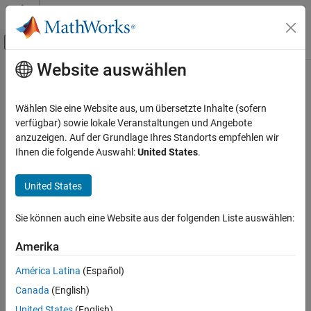
Weiter zum Inhalt
MATLAB Hilfe-Center
Umschaltung für Off-Canvas-Navigation
Website auswählen
Hauptinhalt
Startseite der Dokumentation
cdflib.setVarInitialRecs
MATLAB
Wählen Sie eine Website aus, um übersetzte Inhalte (sofern
Data Import and Analysis
Specify initial number of records written to variable
verfügbar) sowie lokale Veranstaltungen und Angebote
Data Import and Export
anzuzeigen. Auf der Grundlage Ihres Standorts empfehlen wir
Syntax
Ihnen die folgende Auswahl:
United States
.
Standard File Formats
Scientific Data
cdflib.setVarInitialRecs(cdfId,varNum,numrecs)
United States
CDF Files
Description
cdflib.setVarInitialRecs
Sie können auch eine Website aus der folgenden Liste auswählen:
specifies the
cdflib.setVarInitialRecs(cdfId,varNum,numrecs)
ON THIS PAGE
Amerika
initial number of records to write to a variable in a Common Data
Syntax
Format (CDF) file.
Description
América Latina
(Español)
Input Arguments
Canada
(English)
Input Arguments
Examples
United States
(English)