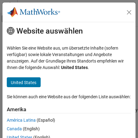
Weiter zum Inhalt
MATLAB Hilfe-Center
Umschaltung für Off-Canvas-Navigation
Website auswählen
Hauptinhalt
Startseite der Dokumentation
cdflib.setFileBackward
MATLAB
Wählen Sie eine Website aus, um übersetzte Inhalte (sofern
Data Import and Analysis
Specify backward compatibility mode
verfügbar) sowie lokale Veranstaltungen und Angebote
Data Import and Export
anzuzeigen. Auf der Grundlage Ihres Standorts empfehlen wir
collapse all in page
Ihnen die folgende Auswahl:
United States
.
Standard File Formats
Scientific Data
Syntax
United States
CDF Files
cdflib.setFileBackward(bcMode)
cdflib.setFileBackward
Sie können auch eine Website aus der folgenden Liste auswählen:
Description
ON THIS PAGE
Amerika
sets the backward compatibility
cdflib.setFileBackward(
)
bcMode
Syntax
mode for new file creation.
Description
América Latina
(Español)
Examples
Canada
(English)
example
Input Arguments
United States
(English)