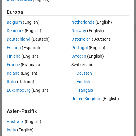
More About
Examples
Tips
Europa
collapse all
Version History
Belgium
(English)
Netherlands
(English)
See Also
Set and Check Backward Compatibility Mode
Denmark
(English)
Norway
(English)
Deutschland
(Deutsch)
Österreich
(Deutsch)
Set the backward compatibility mode and then check its
España
(Español)
Portugal
(English)
value.
Finland
(English)
Sweden
(English)
France
(Français)
Switzerland
cdflib.setFileBackward(
"BACKWARDFILEon"
)

Ireland
(English)
Deutsch
bcMode = cdflib.getFileBackward
Italia
(Italiano)
English
Luxembourg
(English)
Français
bcMode =

United Kingdom
(English)
Asien-Pazifik
Australia
(English)
Input Arguments
India
(English)