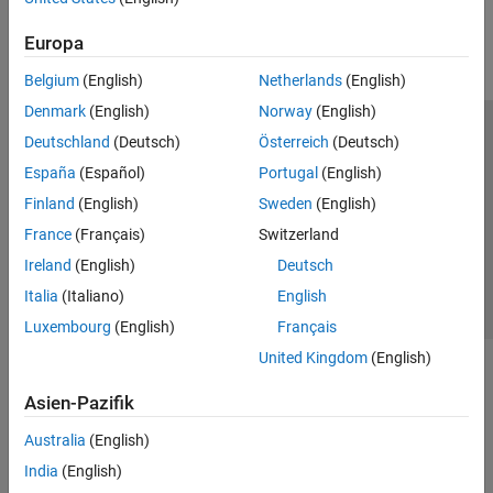
Europa
Belgium
(English)
Netherlands
(English)
Denmark
(English)
Norway
(English)
Trust Center
Handelsmarken
Datenschutz-Richtlinien
Deutschland
(Deutsch)
Österreich
(Deutsch)
Datendiebstahl verhindern
Status von Anwendungen
Kontakt
España
(Español)
Portugal
(English)
© 1994-2026 The MathWorks, Inc.
Finland
(English)
Sweden
(English)
France
(Français)
Switzerland
Website auswählen
Ireland
(English)
Deutsch
Deutschland
Italia
(Italiano)
English
Luxembourg
(English)
Français
United Kingdom
(English)
Asien-Pazifik
Australia
(English)
India
(English)