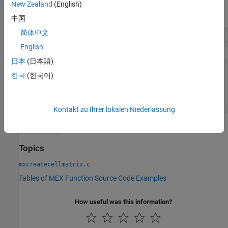
New Zealand
(English)
Create a
-x-
cell array and call
to display the contents.
3
1
disp
中国
简体中文
mxcreatecellmatrix(str1,str2,num)
English
日本
(日本語)
The contents of the created cell is:

한국
(한국어)
    "hello"

    "world"

    [2012]
Kontakt zu Ihrer lokalen Niederlassung
See Also
Topics
mxcreatecellmatrix.c
Tables of MEX Function Source Code Examples
How useful was this information?