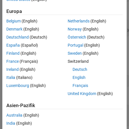
Copy the input arguments into the cell array.
Europa
Belgium
(English)
Netherlands
(English)
for( i=0; i<(mwIndex)nrhs; i++){

Denmark
(English)
Norway
(English)
Deutschland
(Deutsch)
Österreich
(Deutsch)
Build and Test Example
España
(Español)
Portugal
(English)
Finland
(English)
Sweden
(English)
Run the following commands from the MATLAB command line.
France
(Français)
Switzerland
Build the example.
Ireland
(English)
Deutsch
Italia
(Italiano)
English
mex 
-v
mxcreatecellmatrix.c
Luxembourg
(English)
Français
United Kingdom
(English)
Create input arguments.
Asien-Pazifik
str1 = 
"hello"
;

Australia
(English)
str2 = 
"world"
;

num = 2012;
India
(English)