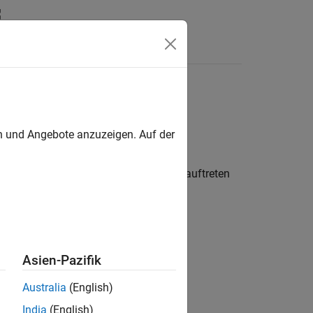
en
rt Package for
LEGO
en und Angebote anzuzeigen. Auf der
O MINDSTORMS EV3-Hardware
ung der Funktionen des Supportpakets auftreten
®
TLAB
.
Asien-Pazifik
Australia
(English)
.
India
(English)