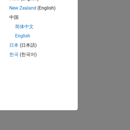
New Zealand
(English)
rick over a USB cable.
中国
简体中文
rick using a wireless network.
English
日本
(日本語)
dware.
한국
(한국어)
ion?