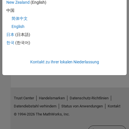
New Zealand
(English)
Cannot Connect to the EV3 Brick
中国
Troubleshoot connecting the LEGO MINDSTORMS EV3 brick to
简体中文
MATLAB.
English
Verwandte Informationen
日本
(日本語)
한국
(한국어)
Abrufen und Verwalten von Add-Ons
How useful was this information?
Kontakt zu Ihrer lokalen Niederlassung
Trust Center
Handelsmarken
Datenschutz-Richtlinien
Datendiebstahl verhindern
Status von Anwendungen
Kontakt
© 1994-2026 The MathWorks, Inc.