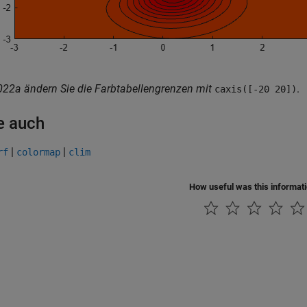
22a ändern Sie die Farbtabellengrenzen mit
.
caxis([-20 20])
e auch
|
|
rf
colormap
clim
How useful was this informat