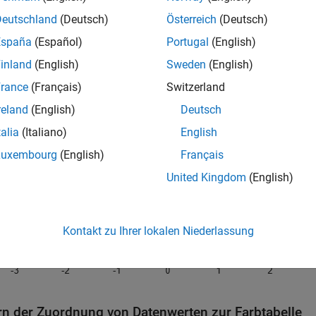
map(hot)

e(
'Hot Colormap'
)
Deutschland
(Deutsch)
Österreich
(Deutsch)
España
(Español)
Portugal
(English)
inland
(English)
Sweden
(English)
rance
(Français)
Switzerland
reland
(English)
Deutsch
talia
(Italiano)
English
Luxembourg
(English)
Français
United Kingdom
(English)
Kontakt zu Ihrer lokalen Niederlassung
rn der Zuordnung von Datenwerten zur Farbtabelle