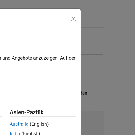
en
rammen
en und Angebote anzuzeigen. Auf der
agramm ändern können.
die Farbtabelle ändern. Übergeben Sie den
Asien-Pazifik
Australia
(English)
India
(English)