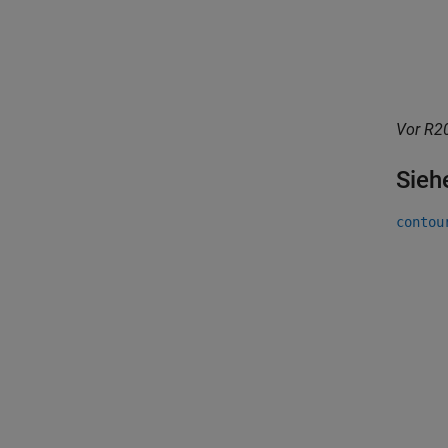
Vor R20
Sieh
contou