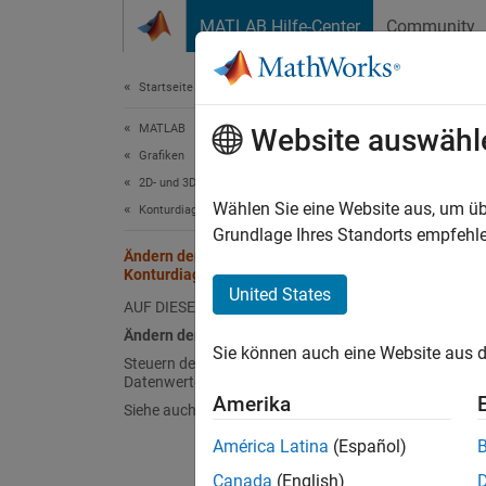
Weiter zum Inhalt
MATLAB Hilfe-Center
Community
Dokument
Startseite der Dokumentation
MATLAB
Änd
Website auswähl
Grafiken
2D- und 3D-Plots
Wählen Sie eine Website aus, um üb
Konturdiagramme
Grundlage Ihres Standorts empfehle
Dieses 
Ändern der Füllfarben von
Konturdiagrammen
Änder
United States
AUF DIESER SEITE
Legen S
Ändern der Farbtabelle
Sie können auch eine Website aus d
vordefi
Steuern der Zuordnung von
Datenwerten zur Farbtabelle
Amerika
Siehe auch
[X,Y,
América Latina
(Español)
figur
conto
Canada
(English)