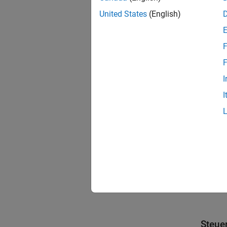
color
titl
United States
(English)
F
F
I
I
Steue