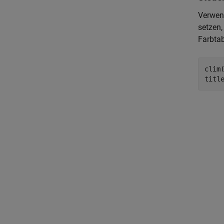
Verwend
setzen,
Farbtab
clim(
titl