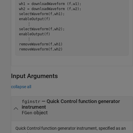
wh1 = downloadWaveform (f,w1);

wh2 = downloadWaveform (f,w2);

selectWaveform(f,wh1);

enableOutput(f)

    ⋮

selectWaveform(f,wh2);

enableOutput(f)

    ⋮

removeWaveform(f,wh1)

removeWaveform(f,wh2)
Input Arguments
collapse all
—
Quick Control function generator
fginstr
instrument
object
FGen
Quick Control function generator instrument, specified as an