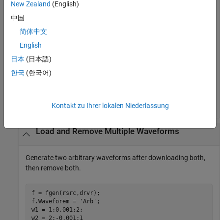
New Zealand
(English)
downloadWaveform (f,w1);

enableOutput(f)

中国
    ⋮

简体中文
disableOutput(f)

removeWaveform(f)

English
    ⋮

downloadWaveform (f,w2);

日本
(日本語)
enableOutput(f)

한국
(한국어)
    ⋮

disableOutput(f)

removeWaveform(f)
Kontakt zu Ihrer lokalen Niederlassung
Load and Remove Multiple Waveforms
Generate two arbitrary waveforms after downloading both,
then remove both.
f = fgen(rsrc,drvr);

f.Waveforem = 
'Arb'
;

w1 = 1:0.001:2;

w2 = 2:-0.001:1
