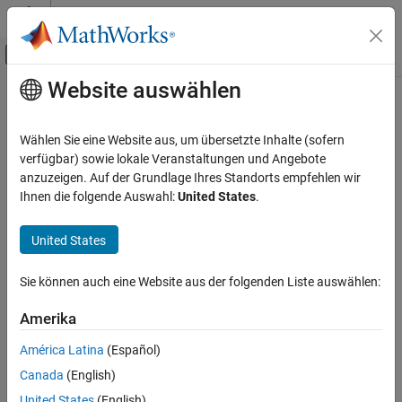
Weiter zum Inhalt
MATLAB Hilfe-Center
Umschaltung für Off-Canvas-Navigation
Website auswählen
Hauptinhalt
Startseite der Dokumentation
removeWaveform
Testen und Messen
Wählen Sie eine Website aus, um übersetzte Inhalte (sofern
Remove arbitrary waveform from function generator memory
verfügbar) sowie lokale Veranstaltungen und Angebote
Instrument Control Toolbox
anzuzeigen. Auf der Grundlage Ihres Standorts empfehlen wir
Driver-Based Instrument Communication
collapse all in page
Ihnen die folgende Auswahl:
United States
.
Quick Control Interfaces
Syntax
United States
removeWaveform
removeWaveform(fginstr)
removeWaveform(fginstr,waveformHandle)
ON THIS PAGE
Sie können auch eine Website aus der folgenden Liste auswählen:
Description
Syntax
Description
Amerika
removes the last waveform from the
removeWaveform(
)
fginstr
Examples
function generator memory. Use this syntax when working with
América Latina
(Español)
Input Arguments
only one waveform at a time.
Canada
(English)
Version History
example
See Also
United States
(English)