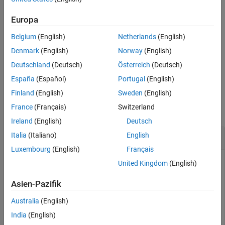
removes a previously
removeWaveform(
,
)
Europa
fginstr
waveformHandle
downloaded arbitrary waveform from the function generator
Belgium
(English)
Netherlands
(English)
memory. The
is returned from the
waveformHandle
function.
downloadWaveform
Denmark
(English)
Norway
(English)
Deutschland
(Deutsch)
Österreich
(Deutsch)
example
España
(Español)
Portugal
(English)
Examples
Finland
(English)
Sweden
(English)
France
(Français)
Switzerland
collapse all
Ireland
(English)
Deutsch
Load and Remove Waveforms One at a Time
Italia
(Italiano)
English
Luxembourg
(English)
Français
Generate two arbitrary waveforms, downloading and
United Kingdom
(English)
removing one at a time.
Asien-Pazifik
f = fgen(rsrc,drvr);

Australia
(English)
f.Waveforem = 
'Arb'
;

India
(English)
w1 = 1:0.001:2;
