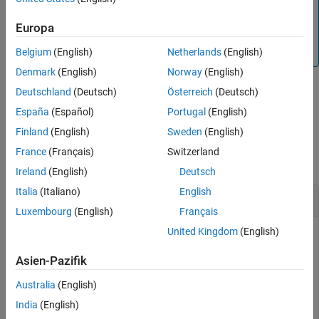
This function is memory intensive. Use it only when
See Also
necessary. Alternatively, consider accessing the
Children
Europa
property of the node, or searching with
,
browseNamespace
, or
.
Belgium
(English)
Netherlands
(English)
findNodeByName
findNodeById
Denmark
(English)
Norway
(English)
Deutschland
(Deutsch)
Österreich
(Deutsch)
example
España
(Español)
Portugal
(English)
Finland
(English)
Sweden
(English)
Examples
France
(Français)
Switzerland
collapse all
Ireland
(English)
Deutsch
Italia
(Italiano)
English
Retrieve Children Nodes of Specific Node
Luxembourg
(English)
Français
United Kingdom
(English)
Create an OPC UA client object and connect to an OPC UA
server on the localhost.
Asien-Pazifik
Australia
(English)
uaClient = opcua(
"localhost"
,51210);

connect(uaClient);
India
(English)