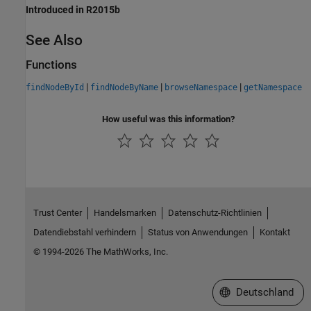
Introduced in R2015b
See Also
Functions
|
|
|
findNodeById
findNodeByName
browseNamespace
getNamespace
How useful was this information?
Trust Center
Handelsmarken
Datenschutz-Richtlinien
Datendiebstahl verhindern
Status von Anwendungen
Kontakt
© 1994-2026 The MathWorks, Inc.
Website auswählen
Deutschland