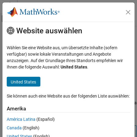
Weiter zum Inhalt
MATLAB Hilfe-Center
Umschaltung für Off-Canvas-Navigation
Website auswählen
Hauptinhalt
Startseite der Dokumentation
getAllChildren
Test and Measurement
Wählen Sie eine Website aus, um übersetzte Inhalte (sofern
Recursively retrieve all children of OPC UA server node
verfügbar) sowie lokale Veranstaltungen und Angebote
Industrial Communication Toolbox
anzuzeigen. Auf der Grundlage Ihres Standorts empfehlen wir
OPC Standards Communication
collapse all in page
Ihnen die folgende Auswahl:
United States
.
Unified Architecture
Syntax
United States
getAllChildren
childNodes = getAllChildren(startNode)
Description
ON THIS PAGE
Sie können auch eine Website aus der folgenden Liste auswählen:
Syntax
returns all children of a
= getAllChildren(
)
childNodes
startNode
Description
Amerika
given node as a vector of node objects, including all children
Examples
recursively.
América Latina
(Español)
Input Arguments
Canada
(English)
Output Arguments
Note
Version History
United States
(English)