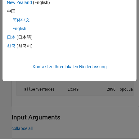
New Zealand
(English)
Specify a node from the server namespace.
中国
简体中文
serverNode = uaClient.Namespace(1);
English
日本
(日本語)
Retrieve children nodes of the specified node.
한국
(한국어)
allServerNodes = getAllChildren(serverNode);

whos 
allServerNodes
Kontakt zu Ihrer lokalen Niederlassung
  Name                Size             Bytes  Class    
  allServerNodes      1x349             2896  opc.ua.N
Input Arguments
collapse all