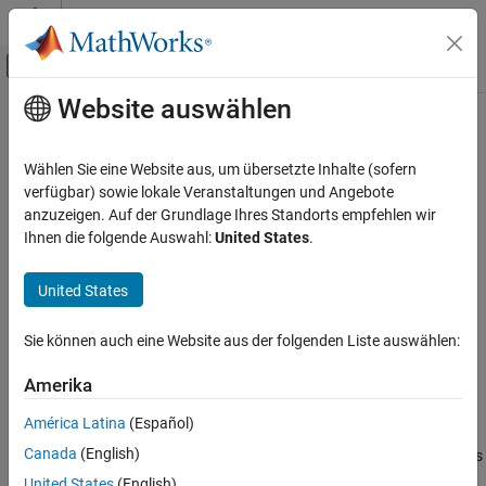
Weiter zum Inhalt
MATLAB Hilfe-Center
Umschaltung für Off-Canvas-Navigation
Website auswählen
Hauptinhalt
Startseite der Dokumentation
flush
Test and Measurement
Wählen Sie eine Website aus, um übersetzte Inhalte (sofern
Clear received MQTT messages
verfügbar) sowie lokale Veranstaltungen und Angebote
Industrial Communication Toolbox
Since R2022a
anzuzeigen. Auf der Grundlage Ihres Standorts empfehlen wir
MQTT Protocol Communication
collapse all in page
Ihnen die folgende Auswahl:
United States
.
Syntax
flush
United States
ON THIS PAGE
flush(mqttClient)
flush(mqttClient,Topic=mqttTopic)
Syntax
Sie können auch eine Website aus der folgenden Liste auswählen:
Description
Description
Examples
Amerika
clears all received messages from all
flush(
)
mqttClient
Input Arguments
subscribed topics in the specified MQTT client.
América Latina
(Español)
Version History
Canada
(English)
clears all received messages
See Also
flush(
,Topic=
)
mqttClient
mqttTopic
from the specified MQTT topic.
United States
(English)