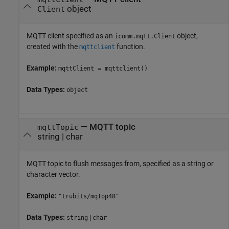
object
Client
MQTT client specified as an
object,
icomm.mqtt.Client
created with the
function.
mqttclient
Example:
mqttClient = mqttclient()
Data Types:
object
—
MQTT topic
mqttTopic
string
|
char
MQTT topic to flush messages from, specified as a string or
character vector.
Example:
"trubits/mqTop48"
Data Types:
|
string
char