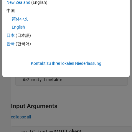
New Zealand
(English)
            Time              Topic           Data     
    ____________________    _________    ______________
中国
简体中文
    14-Dec-2021 16:29:09    "TopMW01"    "Hello World 
English
日本
(日本語)
flush(mqttClient)

peek(mqttClient)
한국
(한국어)
Warning: No data available to peek for topic "TopMW01".
Kontakt zu Ihrer lokalen Niederlassung
ans =

Input Arguments
collapse all
—
MQTT client
mqttClient