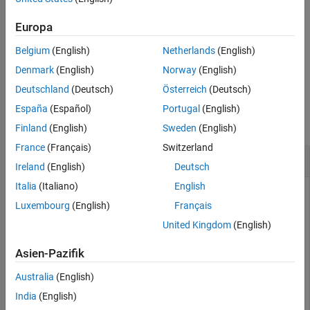
Note that the
function also clears messages after reading
read
Europa
them into MATLAB, but the
function does not.
peek
Belgium
(English)
Netherlands
(English)
example
Denmark
(English)
Norway
(English)
Deutschland
(Deutsch)
Österreich
(Deutsch)
Examples
España
(Español)
Portugal
(English)
collapse all
Finland
(English)
Sweden
(English)
France
(Français)
Switzerland
Flush Messages from MQTT Topic
Ireland
(English)
Deutsch
Italia
(Italiano)
English
View a recent message and then flush all messages.
Luxembourg
(English)
Français
United Kingdom
(English)
peek(mqttClient,Topic=
"TopMW01"
)
Asien-Pazifik
ans =

Australia
(English)
  1×2 timetable

India
(English)