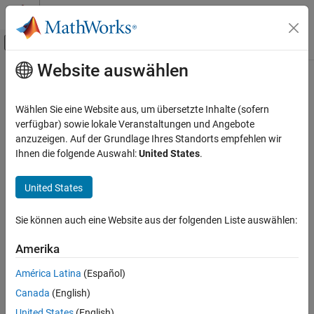
Weiter zum Inhalt
MATLAB Hilfe-Center
Umschaltung für Off-Canvas-Navigation
Website auswählen
Hauptinhalt
Startseite der Dokumentation
Application Deployment
Wählen Sie eine Website aus, um übersetzte Inhalte (sofern
Kategorie
verfügbar) sowie lokale Veranstaltungen und Angebote
anzuzeigen. Auf der Grundlage Ihres Standorts empfehlen wir
MATLAB Compiler
How useful was this information?
Ihnen die folgende Auswahl:
United States
.
MATLAB Compiler SDK
MATLAB Production Server
United States
MATLAB Web App Server
Sie können auch eine Website aus der folgenden Liste auswählen:
Simulink Compiler
Simulink FMU Builder
Amerika
Get Started with Simulink FMU Builder
América Latina
(Español)
Export Simulink Model as Standalone
Canada
(English)
FMU
United States
(English)
Export C/C++ Code as Standalone FMU