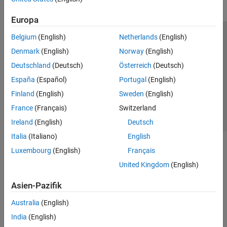
Europa
Belgium
(English)
Netherlands
(English)
Trust Center
Handelsmarken
Datenschutz-Richtlinien
Denmark
(English)
Norway
(English)
Datendiebstahl verhindern
Status von Anwendungen
Kontakt
Deutschland
(Deutsch)
Österreich
(Deutsch)
© 1994-2026 The MathWorks, Inc.
España
(Español)
Portugal
(English)
Finland
(English)
Sweden
(English)
Website auswählen
Deutschland
France
(Français)
Switzerland
Ireland
(English)
Deutsch
Italia
(Italiano)
English
Luxembourg
(English)
Français
United Kingdom
(English)
Asien-Pazifik
Australia
(English)
India
(English)