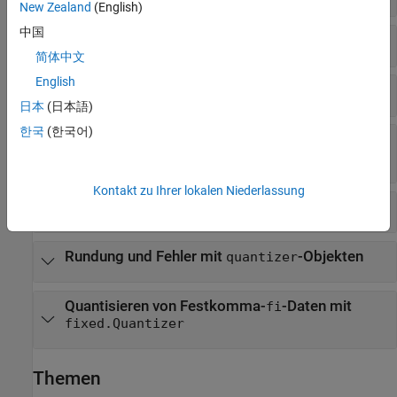
New Zealand
(English)
中国
Eigenschaften von
-Objekten
quantizer
简体中文
English
Protokollieren mit
-Objekten
quantizer
日本
(日本語)
한국
(한국어)
Transformationen mithilfe von
-
quantizer
Objekten
Kontakt zu Ihrer lokalen Niederlassung
Relationale Operationen für
-Objekte
quantizer
Rundung und Fehler mit
-Objekten
quantizer
Quantisieren von Festkomma-
-Daten mit
fi
fixed.Quantizer
Themen