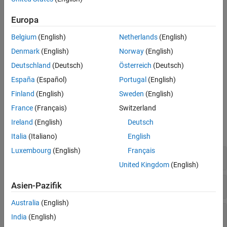
Festkomma-Implementierung erstellen können.
Datentypen
Europa
Um Arithmetik mit voller Präzision mit Doubles zu simulieren und
nur die Ausgabe des Algorithmus zu quantisieren, verwenden Sie
Belgium
(English)
Netherlands
(English)
.
quantizenumeric
Denmark
(English)
Norway
(English)
Deutschland
(Deutsch)
Österreich
(Deutsch)
Um Gleitkommadaten mit beliebiger Wort- und Exponentenlänge
zu simulieren, verwenden Sie das Objekt
mit dessen
España
(Español)
Portugal
(English)
quantizer
zugehörigen Objektfunktionen.
Finland
(English)
Sweden
(English)
France
(Français)
Switzerland
Funktionen
Ireland
(English)
Deutsch
alle erweitern
Italia
(Italiano)
English
Luxembourg
(English)
Français
Umwandlung zwischen Typen
United Kingdom
(English)
Quantisieren numerischer Daten
Asien-Pazifik
Australia
(English)
Quantisieren von Doubles mithilfe von
India
(English)
-Objekten
quantizer