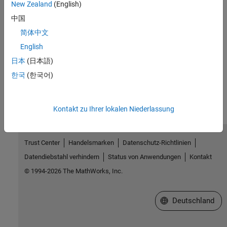
New Zealand
(English)
Themen
中国
Interleaving
简体中文
Using block and convolutional interleavers, including matrix,
English
random, algebraic, and helical scan.
日本
(日本語)
How useful was this information?
한국
(한국어)
Kontakt zu Ihrer lokalen Niederlassung
Trust Center
Handelsmarken
Datenschutz-Richtlinien
Datendiebstahl verhindern
Status von Anwendungen
Kontakt
© 1994-2026 The MathWorks, Inc.
Website auswählen
Deutschland