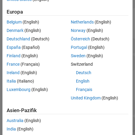
Entzerrung
Synchronisierung und Empfängerdesign
Europa
Objekte
Belgium
(English)
Netherlands
(English)
alle erweitern
Denmark
(English)
Norway
(English)
Deutschland
(Deutsch)
Österreich
(Deutsch)
Block
España
(Español)
Portugal
(English)
Finland
(English)
Sweden
(English)
Faltung
France
(Français)
Switzerland
Ireland
(English)
Deutsch
Blöcke
Italia
(Italiano)
English
Luxembourg
(English)
Français
alle erweitern
United Kingdom
(English)
Block
Asien-Pazifik
Australia
(English)
Faltung
India
(English)