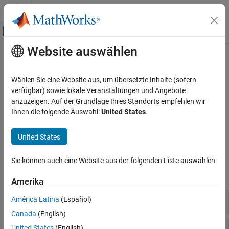
Weiter zum Inhalt
MATLAB Hilfe-Center
Umschaltung für Off-Canvas-Navigation
Website auswählen
Hauptinhalt
Startseite der Dokumentation
Die Übersetzung dieser Seite ist veraltet. Klicken Sie hier, um die
neueste Version auf Englisch zu sehen.
Drahtlose Kommunikation
Wählen Sie eine Website aus, um übersetzte Inhalte (sofern
verfügbar) sowie lokale Veranstaltungen und Angebote
Verschränkung
Communications Toolbox
anzuzeigen. Auf der Grundlage Ihres Standorts empfehlen wir
PHY-Komponenten
Ihnen die folgende Auswahl:
United States
.
Block- und Faltungsverschränkung
Kategorie
Verschränken und Entschränken von Signaldaten.
Quellen und Sinks
United States
Quellcodierung
Funktionen
Fehlererkennung und -Korrektur
Sie können auch eine Website aus der folgenden Liste auswählen:
Signaloperationen
alle erweitern
Amerika
Verschränkung
Modulation
Block
América Latina
(Español)
MIMO
Canada
(English)
Filter
Faltung
United States
(English)