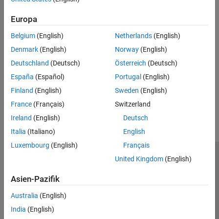
Tabellen
Use timetables in MATLAB code intended for code generation.
Kategoriale Arrays
Europa
Datetime-Arrays
Define Timetable Inputs
Belgium
(English)
Netherlands
(English)
Dauer-Array
Choose how you want to specify timetable inputs.
Timetables
Denmark
(English)
Norway
(English)
Timetable Limitations for Code Generation
Aufzählungen
Deutschland
(Deutsch)
Österreich
(Deutsch)
Adhere to code generation restrictions for timetables.
MATLAB-Klassen
España
(Español)
Portugal
(English)
Function Handles
Finland
(English)
Sweden
(English)
How useful was this information?
Dictionaries
France
(Français)
Switzerland
Deep-Learning-Arrays
Ireland
(English)
Deutsch
Italia
(Italiano)
English
Luxembourg
(English)
Français
United Kingdom
(English)
Trust Center
Handelsmarken
Datenschutz-Richtlinien
Datendiebstahl verhindern
Status von Anwendungen
Kontakt
Asien-Pazifik
© 1994-2026 The MathWorks, Inc.
Australia
(English)
India
(English)
Website auswählen
Deutschland