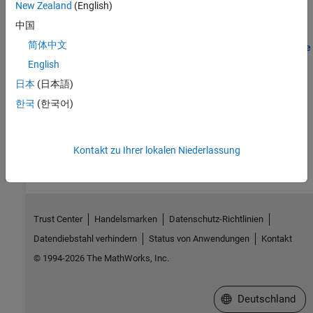
New Zealand
(English)
Fehlersuche
中国
简体中文
Resolve Issue: Cell Array Elements Must Be Fully Defined Before
Use
English
Troubleshoot code generation errors when cell array elements are
日本
(日本語)
not defined before use.
한국
(한국어)
How useful was this information?
Kontakt zu Ihrer lokalen Niederlassung
Trust Center
Handelsmarken
Datenschutz-Richtlinien
Datendiebstahl verhindern
Status von Anwendungen
Kontakt
© 1994-2026 The MathWorks, Inc.
Website auswählen
Deutschland