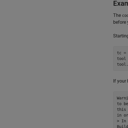
Exa
The
co
before 
Startin
tc = 
tool
If your
Warn
to b
this
in o
> In
Buil