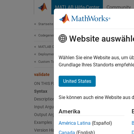
Weiter zum Inhalt
MATLAB Hilfe-Center
Community
Dokument
Startseite der Dokumentation
Codegenerierung
vali
Website auswähl
MATLAB Coder
Deployment
Class:
Wählen Sie eine Website aus, um üb
Custom Toolchain Registration
Names
Grundlage Ihres Standorts empfehle
validate
Validat
United States
ON THIS PAGE
Syntax
expand 
Sie können auch eine Website aus d
Description
Synt
Input Arguments
Amerika
validt
Output Arguments
Examples
América Latina
(Español)
Desc
Version History
Canada
(English)