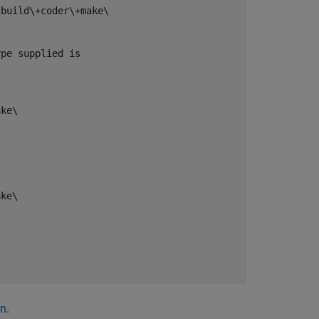
build\+coder\+make\

pe supplied is

ke\

ke\

on
.