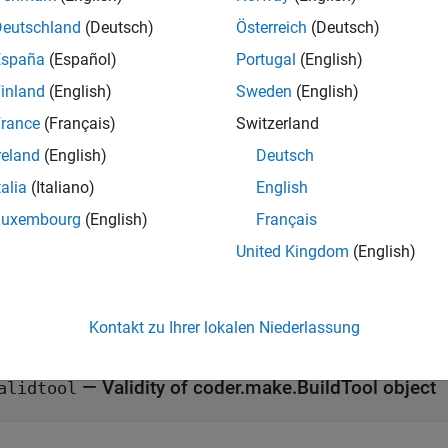
validates the
object, and
=
.validate
coder.make.BuildTool
ol
h
Deutschland
(Deutsch)
Österreich
(Deutsch)
.
España
(Español)
Portugal
(English)
inland
(English)
Sweden
(English)
t Arguments
rance
(Français)
Switzerland
all
reland
(English)
Deutsch
talia
(Italiano)
English
—
Object handle
ariable
Luxembourg
(English)
Français
United Kingdom
(English)
ut Arguments
Kontakt zu Ihrer lokalen Niederlassung
all
— Validity of coder.make.BuildTool object
alidtool