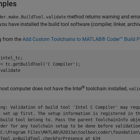
mples
method returns warning and error 
der.make.BuildTool.validate
you have installed the build tool software (compiler, linker, archiv
g from the
Add Custom Toolchains to MATLAB® Coder™ Build P
intel_tc;

 = tc.getBuildTool(
'C Compiler'
);

®
 host computer does not have the Intel
toolchain installed,
vali
ing: Validation of build tool 'Intel C Compiler' may requ
e set up first. The setup information is registered in th
 build tool belong to. Pass the parent ToolchainInfo obje
rder for any toolchain setup to be done before validation
 C:\Program Files\MATLAB\R2013a\toolbox\coder\foundation\
dTool.p>BuildTool.checkForPresence at 634
