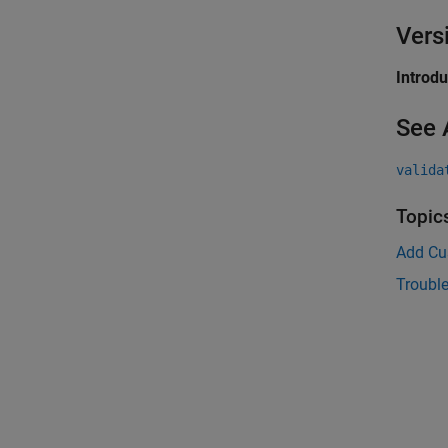
Vers
Introd
See 
valida
Topic
Add Cu
Troubl