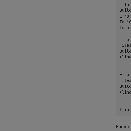
  In
Build
Error
In '
incor
Error
File
Build
(line
Error
File
Build
(line
Tria
For mor