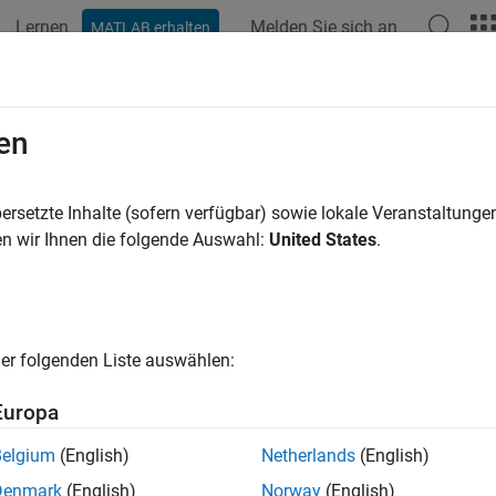
Lernen
Melden Sie sich an
MATLAB erhalten
ation
Beispiele
Funktionen
Blöcke
Apps
Videos
date
en
coder.make.BuildTool
ersetzte Inhalte (sofern verfügbar) sowie lokale Veranstaltung
pace:
coder.make
n wir Ihnen die folgende Auswahl:
United States
.
e build tool properties
all in page
er folgenden Liste auswählen:
ax
Europa
ool = h.validate
Belgium
(English)
Netherlands
(English)
ription
Denmark
(English)
Norway
(English)