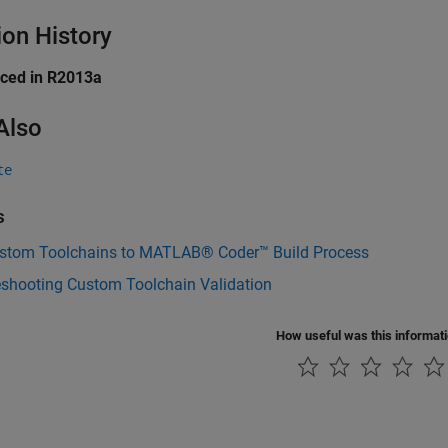
ion History
uced in R2013a
Also
te
s
stom Toolchains to MATLAB® Coder™ Build Process
eshooting Custom Toolchain Validation
How useful was this informat