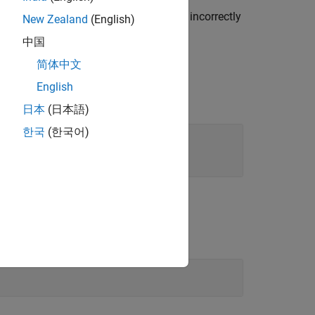
 generates errors if any properties are incorrectly
New Zealand
(English)
中国
简体中文
English
日本
(日本語)
한국
(한국어)