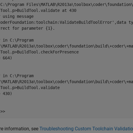
 C:\Program Files\MATLAB\R2013a\toolbox\coder\foundation\
Tool.p>BuildTool.validate at 430 

 using message

CoderFoundation:toolchain:ValidateBuildToolError',data ty
rect for parameter {1}.

 in C:\Program

s\MATLAB\R2013a\toolbox\coder\foundation\build\+coder\+ma
Tool.p>BuildTool.checkForPresence

 664)

 in C:\Program

s\MATLAB\R2013a\toolbox\coder\foundation\build\+coder\+ma
Tool.p>BuildTool.validate

 430)

l>> 
e information, see
Troubleshooting Custom Toolchain Validati