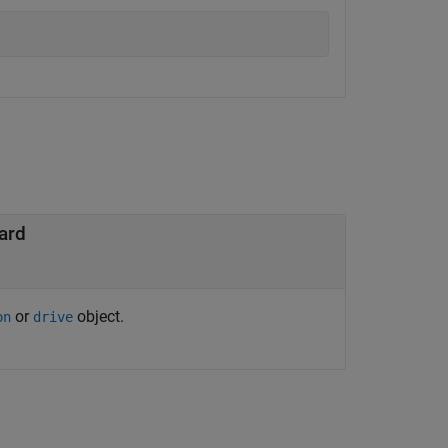
ard
or
object.
on
drive