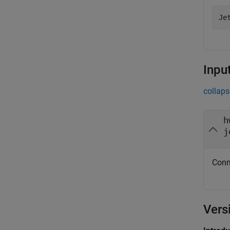
Je
Inpu
collaps
h
j
Conn
Vers