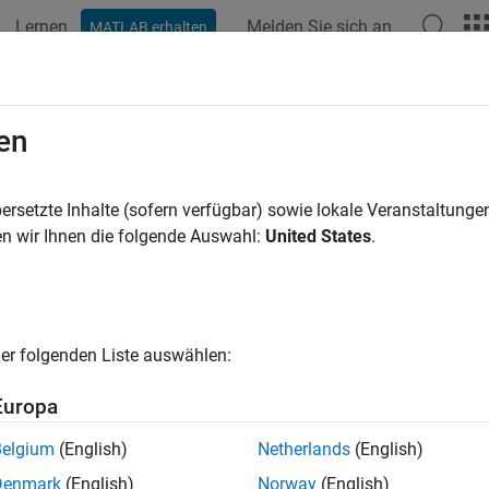
Lernen
Melden Sie sich an
MATLAB erhalten
ation
Beispiele
Funktionen
Blöcke
Apps
Videos
L4TVersion
en
 L4T version of the
NVIDIA
Jetson
hardware
ersetzte Inhalte (sofern verfügbar) sowie lokale Veranstaltung
n wir Ihnen die folgende Auswahl:
United States
.
e all in page
ax
Version(hwObj)
er folgenden Liste auswählen:
ription
Europa
 Required:
This feature requires the
MATLAB Coder Support Pac
rms
add-on.
Belgium
(English)
Netherlands
(English)
Denmark
(English)
Norway
(English)
®
displays the version number of the Linux
for Te