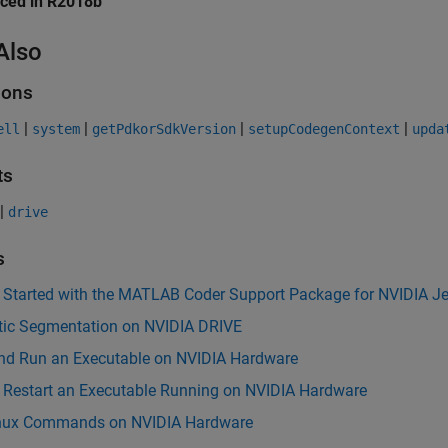
uced in R2018b
Also
ions
|
|
|
|
ell
system
getPdkorSdkVersion
setupCodegenContext
upda
ts
|
drive
s
g Started with the MATLAB Coder Support Package for NVIDIA J
ic Segmentation on NVIDIA DRIVE
and Run an Executable on NVIDIA Hardware
r Restart an Executable Running on NVIDIA Hardware
nux Commands on NVIDIA Hardware