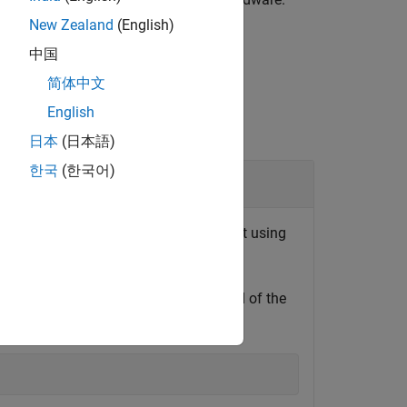
New Zealand
(English)
中国
简体中文
English
日本
(日本語)
한국
(한국어)
ard
®
hardware from the MATLAB
environment using
.
or IP address, user name, and password of the