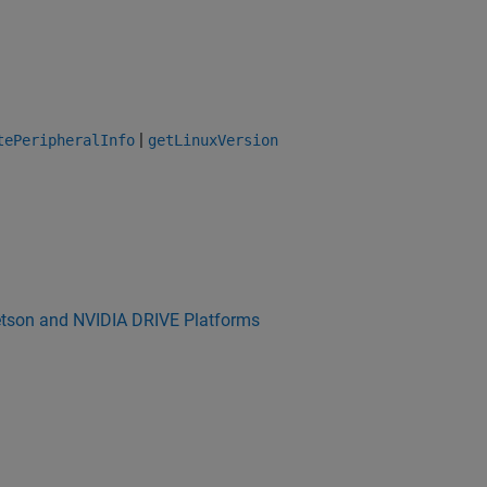
|
tePeripheralInfo
getLinuxVersion
etson and NVIDIA DRIVE Platforms