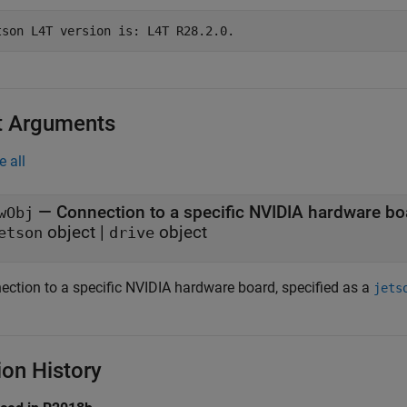
tson L4T version is: L4T R28.2.0.
t Arguments
e all
—
Connection to a specific NVIDIA hardware bo
wObj
object
|
object
etson
drive
ection to a specific NVIDIA hardware board, specified as a
jets
ion History