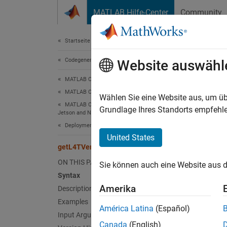
Weiter zum Inhalt
MATLAB Hilfe-Center
Community
Dokument
Startseite der Dokumentation
Codegenerierung
get
Website auswähl
MATLAB Coder
MATLAB Coder Supported Hardware
Get the
Wählen Sie eine Website aus, um üb
MATLAB Coder Support Package for NVIDIA
Grundlage Ihres Standorts empfehle
Jetson and NVIDIA DRIVE Platforms
collaps
Deployment
Synt
United States
getL4TVersion
getL4T
ON THIS PAGE
Sie können auch eine Website aus d
Desc
Syntax
Amerika
Description
Add-On
Examples
Platfo
América Latina
(Español)
Input Arguments
Canada
(English)