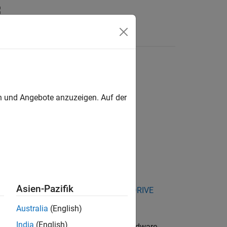
Answers
en und Angebote anzuzeigen. Auf der
Asien-Pazifik
kage for NVIDIA Jetson and NVIDIA DRIVE
Australia
(English)
India
(English)
®
gra (L4T) installed on the NVIDIA
hardware.