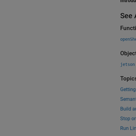
Introd
See 
Funct
openSh
Objec
jetson
Topic
Gettin
Semant
Build 
Stop o
Run Li