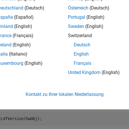
Version(
)
hwObj
Deutschland
(Deutsch)
Österreich
(Deutsch)
e
España
(Español)
Portugal
(English)
inland
(English)
Sweden
(English)
mples
rance
(Français)
Switzerland
e all
reland
(English)
Deutsch
talia
(Italiano)
English
heck the
Linux
for Tegra Version of a
Jetson
TX2 Bo
Luxembourg
(English)
Français
United Kingdom
(English)
can check the L4T version currently installed on the Jetson™ 
method of the
hardware connection object
etL4TVersion
jetson
Kontakt zu Ihrer lokalen Niederlassung
reate a live hardware connection object, provide the host name 
et board