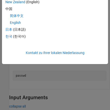
New Zealand
(English)
中国
简体中文
English
日本
(日本語)
한국
(한국어)
Kontakt zu Ihrer lokalen Niederlassung
Use the Linux
command to change the password of
passwd
the current user.
Input Arguments
collapse all