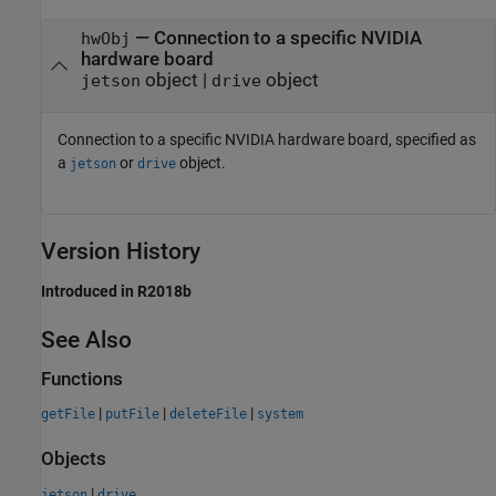
—
Connection to a specific NVIDIA
hwObj
hardware board
object
|
object
jetson
drive
Connection to a specific NVIDIA hardware board, specified as
a
or
object.
jetson
drive
Version History
Introduced in R2018b
See Also
Functions
|
|
|
getFile
putFile
deleteFile
system
Objects
|
jetson
drive