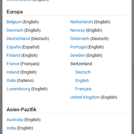
®
that provides encrypted access to the Linux
command shell on
Version History
®
the NVIDIA
hardware. When you are prompted, enter a user
Europa
See Also
name and password.
Belgium
(English)
Netherlands
(English)
example
Denmark
(English)
Norway
(English)
Deutschland
(Deutsch)
Österreich
(Deutsch)
Examples
España
(Español)
Portugal
(English)
collapse all
Finland
(English)
Sweden
(English)
France
(Français)
Switzerland
Change Passwords Using an SSH Terminal
Ireland
(English)
Deutsch
Italia
(Italiano)
English
You can use an encrypted SSH terminal session to change the
Luxembourg
(English)
Français
password on your NVIDIA Jetson™ board.
United Kingdom
(English)
hwObj = jetson()

Asien-Pazifik
Australia
(English)
India
(English)