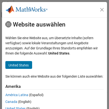
Weiter zum Inhalt
MATLAB Hilfe-Center
Umschaltung für Off-Canvas-Navigation
Website auswählen
Hauptinhalt
Startseite der Dokumentation
openShell
Codegenerierung
Wählen Sie eine Website aus, um übersetzte Inhalte (sofern
Open terminal on host computer to use a
Linux
shell on
NVIDIA
verfügbar) sowie lokale Veranstaltungen und Angebote
MATLAB Coder
hardware
anzuzeigen. Auf der Grundlage Ihres Standorts empfehlen wir
MATLAB Coder Supported Hardware
Ihnen die folgende Auswahl:
United States
.
MATLAB Coder Support Package for NVIDIA
collapse all in page
Jetson and NVIDIA DRIVE Platforms
Syntax
United States
Deployment
openShell(hwObj)
openShell
Sie können auch eine Website aus der folgenden Liste auswählen:
Description
ON THIS PAGE
Amerika
Add-On Required:
This feature requires the
MATLAB Coder
Syntax
Support Package for NVIDIA Jetson and NVIDIA DRIVE Platforms
América Latina
(Español)
Description
add-on.
Examples
Canada
(English)
Input Arguments
opens an SSH terminal on your host computer
openShell(
)
hwObj
United States
(English)