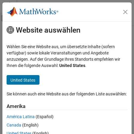
Weiter zum Inhalt
MATLAB Hilfe-Center
Umschaltung für Off-Canvas-Navigation
Website auswählen
Hauptinhalt
Startseite der Dokumentation
convergence
RF and Mixed Signal
Wählen Sie eine Website aus, um übersetzte Inhalte (sofern
Calculate and plot convergence of FMM solver
verfügbar) sowie lokale Veranstaltungen und Angebote
Antenna Toolbox
Since R2021b
anzuzeigen. Auf der Grundlage Ihres Standorts empfehlen wir
Antenna Catalog
collapse all in page
Ihnen die folgende Auswahl:
United States
.
Reflector Antennas
Syntax
United States
convergence
convergence(hsolver)
ON THIS PAGE
Sie können auch eine Website aus der folgenden Liste auswählen:
Description
Syntax
Description
Amerika
calculates and plots convergence of the
convergence(
)
hsolver
Examples
fast multipole method (FMM) solver defined in
. The
hsolver
América Latina
(Español)
Input Arguments
function calculates the convergence over the iterations and
Canada
(English)
relative residual specified in the
object.
Version History
hsolver
See Also
United States
(English)