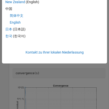
10 GHz.
New Zealand
(English)
中国
Z = impedance(m,10e9);
简体中文
English
Access the FMM solver and set the relative residual to 1e-3.
日本
(日本語)
한국
(한국어)
s = solver(m);

s.RelativeResidual = 1e-3;
Kontakt zu Ihrer lokalen Niederlassung
Calculate and plot the convergence of the FMM solver for the
parabolic reflector antenna.
convergence(s)