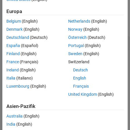
example
Europa
Examples
Belgium
(English)
Netherlands
(English)
collapse all
Denmark
(English)
Norway
(English)
Deutschland
(Deutsch)
Österreich
(Deutsch)
Calculate and Plot Convergence of FMM Solver
España
(Español)
Portugal
(English)
Finland
(English)
Sweden
(English)
France
(Français)
Switzerland
Design a default parabolic reflector antenna.
Ireland
(English)
Deutsch
Italia
(Italiano)
English
m = reflectorParabolic;
Luxembourg
(English)
Français
United Kingdom
(English)
Set the solver type of the parabolic reflector antenna to FMM.
Asien-Pazifik
m.SolverType = 
"FMM"
;
Australia
(English)
India
(English)
Calculate the impedance of the parabolic reflector antenna at