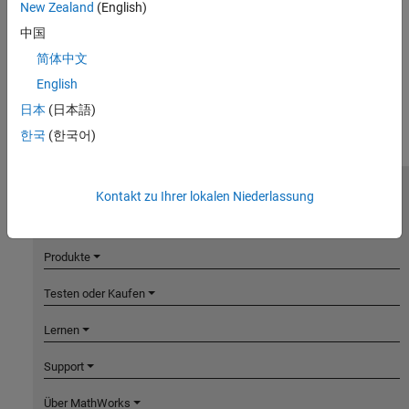
New Zealand
(English)
中国
简体中文
English
日本
(日本語)
한국
(한국어)
Kontakt zu Ihrer lokalen Niederlassung
MathWorks
Accelerating the pace of engineering and science
Produkte
Testen oder Kaufen
Lernen
Support
Über MathWorks