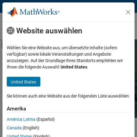
Weiter zum Inhalt
Hardware Support
Website auswählen
Overview
Search Hardware Support
Request Hardware Support
Umschaltung für Off-Canvas-Navigation
Wählen Sie eine Website aus, um übersetzte Inhalte (sofern
verfügbar) sowie lokale Veranstaltungen und Angebote
Product
Search Hardware
anzuzeigen. Auf der Grundlage Ihres Standorts empfehlen wir
Support
Ihnen die folgende Auswahl:
United States
.
Product Family and Category
United States
Vendor
Find integrated hardware solutions with
MATLAB and Simulink.
Sie können auch eine Website aus der folgenden Liste auswählen:
Application
Amerika
Protocol or Standard
América Latina
(Español)
Hauptinhalt
Search
Canada
(English)
Searc
United States
(English)