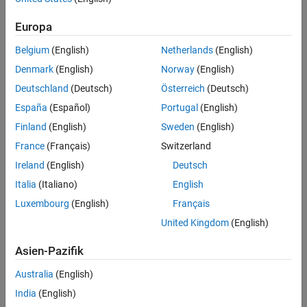
India
Europa
Ireland
Belgium
(English)
Netherlands
(English)
Italy
Denmark
(English)
Norway
(English)
Japan
Deutschland
(Deutsch)
Österreich
(Deutsch)
Korea
España
(Español)
Portugal
(English)
The Netherlands
Finland
(English)
Sweden
(English)
Norway
France
(Français)
Switzerland
Spain
Ireland
(English)
Deutsch
Sweden
Italia
(Italiano)
English
Switzerland
Luxembourg
(English)
Français
United Kingdom
United Kingdom
(English)
United States
Asien-Pazifik
If your country is not listed or details are incomplete, please
Australia
(English)
contact Customer Service for assistance.
India
(English)