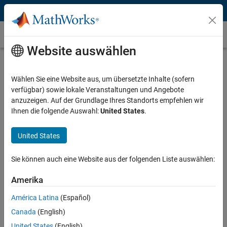
Weiter zum Inhalt
Trust Center
Website auswählen
Tax ID and Addresses
Wählen Sie eine Website aus, um übersetzte Inhalte (sofern
verfügbar) sowie lokale Veranstaltungen und Angebote
Select a location to see its tax ID and address details:
anzuzeigen. Auf der Grundlage Ihres Standorts empfehlen wir
Australia
Ihnen die folgende Auswahl:
United States
.
Baltics
United States
Belgium
China
Sie können auch eine Website aus der folgenden Liste auswählen:
Denmark
Amerika
Finland
France
América Latina
(Español)
Germany
Canada
(English)
Iceland
United States
(English)