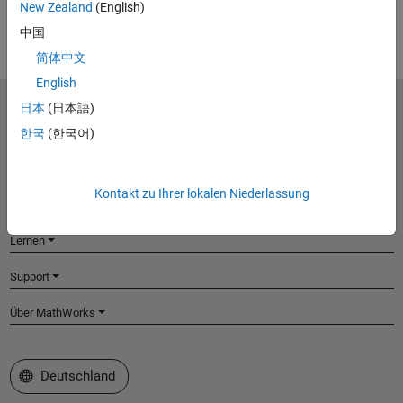
New Zealand
(English)
View corporate fact sheet
中国
简体中文
English
日本
(日本語)
MathWorks
Accelerating the pace of engineering and science
한국
(한국어)
Produkte
Kontakt zu Ihrer lokalen Niederlassung
Testen oder Kaufen
Lernen
Support
Über MathWorks
Website auswählen
Deutschland