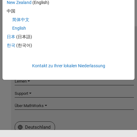
New Zealand
(English)
中国
简体中文
English
日本
(日本語)
MathWorks
Accelerating the pace of engineering and science
한국
(한국어)
Produkte
Kontakt zu Ihrer lokalen Niederlassung
Testen oder Kaufen
Lernen
Support
Über MathWorks
Website auswählen
Deutschland