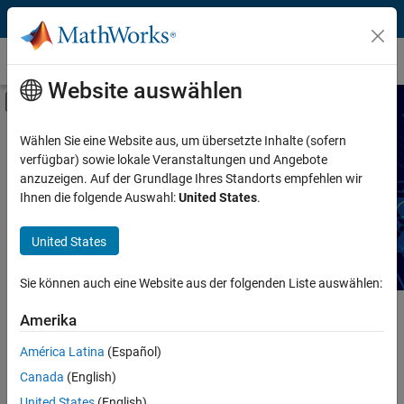
Weiter zum Inhalt
Technische Artikel
Website auswählen
Umschaltung für Off-Canvas-Navigation
Einsatzgebiet
Suche nach technischen Artikeln
Wählen Sie eine Website aus, um übersetzte Inhalte (sofern
verfügbar) sowie lokale Veranstaltungen und Angebote
Produkt
anzuzeigen. Auf der Grundlage Ihres Standorts empfehlen wir
Lesen Sie Artikel über MATLAB und Simulink-Workflows,
Ihnen die folgende Auswahl:
United States
.
Techniken und Best Practices.
Industrie
United States
Anwendung
Sie können auch eine Website aus der folgenden Liste auswählen:
Sektor
Hauptinhalt
Amerika
Suche
América Latina
(Español)
Such
Canada
(English)
Sortieren nach
United States
(English)