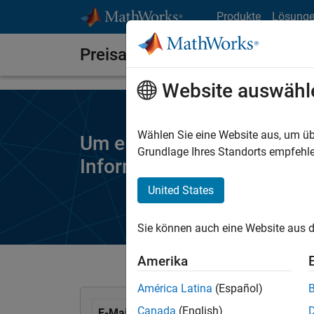
Weiter zum Inhalt
Produkte
Lösung
Preisangebot anfordern
Website auswähl
Wählen Sie eine Website aus, um üb
Um ein Angebot für
Wirele
Grundlage Ihres Standorts empfehle
Informationen aus.
United States
Sie können auch eine Website aus d
Amerika
América Latina
(Español)
Canada
(English)
E-Mail Adresse eingeben