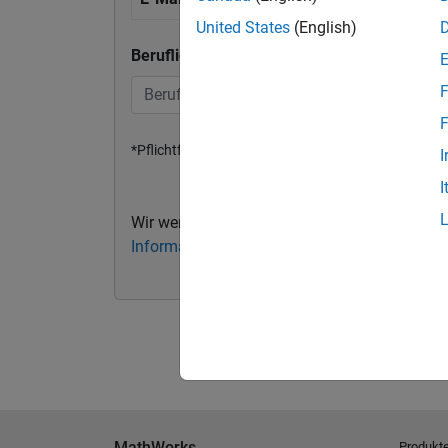
United States
(English)
Berufliche oder universitäre E-Mail-Adresse
F
F
*Pflichtfeld
I
I
Wir werden Ihre persönlichen Kontaktdaten 
Informationen finden Sie in unserer Datensch
MathWorks
Produkt