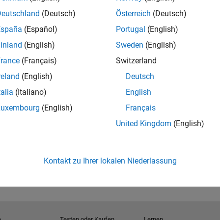
Deutschland
(Deutsch)
Österreich
(Deutsch)
*
España
(Español)
Portugal
(English)
inland
(English)
Sweden
(English)
rance
(Français)
Switzerland
reland
(English)
Deutsch
Weiter
talia
(Italiano)
English
Luxembourg
(English)
Français
weder verkaufen noch vermieten.
Detaillierte
utzerklärung.
United Kingdom
(English)
Kontakt zu Ihrer lokalen Niederlassung
e
Testen oder Kaufen
Lernen