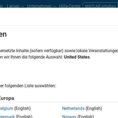
en
Lernen
Unternehmen
Hilfe-Center
MATLAB erhalten
en
ersetzte Inhalte (sofern verfügbar) sowie lokale Veranstaltung
ss Network Toolbox
zu erhalten, füll
n wir Ihnen die folgende Auswahl:
United States
.
er folgenden Liste auswählen:
Europa
Belgium
(English)
Netherlands
(English)
Denmark
(English)
Norway
(English)