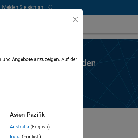
Melden Sie sich an
en und Angebote anzuzeigen. Auf der
en Sie bitte die folgenden
Asien-Pazifik
Australia
(English)
India
(English)