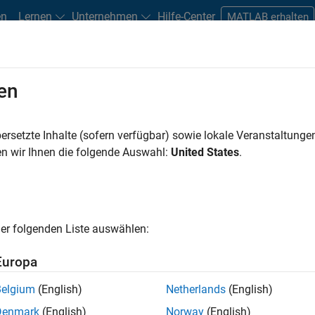
en
Lernen
Unternehmen
Hilfe-Center
MATLAB erhalten
en
ersetzte Inhalte (sofern verfügbar) sowie lokale Veranstaltung
athWorks Ansprechpartner, um eine 
n wir Ihnen die folgende Auswahl:
United States
.
lbox
zu erhalten.
er folgenden Liste auswählen:
Europa
Belgium
(English)
Netherlands
(English)
 MathWorks Ansprechpartner wird sich in der Regel innerhalb ein
Denmark
(English)
Norway
(English)