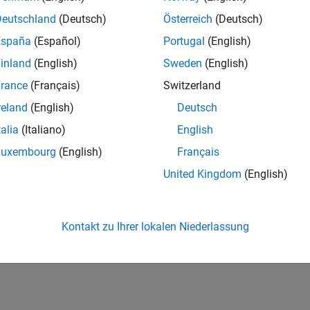
Deutschland
(Deutsch)
Österreich
(Deutsch)
España
(Español)
Portugal
(English)
inland
(English)
Sweden
(English)
*
rance
(Français)
Switzerland
reland
(English)
Deutsch
talia
(Italiano)
English
Luxembourg
(English)
Français
Weiter
United Kingdom
(English)
weder verkaufen noch vermieten.
Detaillierte
utzerklärung.
Kontakt zu Ihrer lokalen Niederlassung