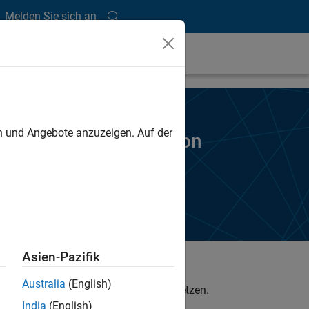
Melden Sie sich an
en und Angebote anzuzeigen. Auf der
kostenlose Testversion
Asien-Pazifik
Australia
(English)
es Werktages mit Ihnen in Verbindung setzen.
India
(English)