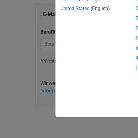
United States
(English)
E-Mail Adresse eingeben
F
Berufliche oder universitäre E-Mail-Adresse
F
I
I
*Pflichtfeld
Wir werden Ihre persönlichen Kontaktdaten 
Informationen finden Sie in unserer Datensch