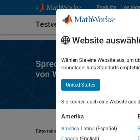
Weiter zum Inhalt
Produkte
Lösung
Testversion anfordern
Website auswähl
Wählen Sie eine Website aus, um üb
Sprechen Sie mit einem M
Grundlage Ihres Standorts empfehle
von
Wireless Network Too
United States
Sie können auch eine Website aus d
Amerika
América Latina
(Español)
Bitte teilen Sie uns Ihre Kontaktdaten mit. Ihr
Canada
(English)