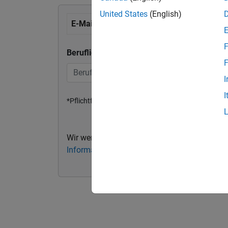
United States
(English)
E-Mail Adresse eingeben
F
Berufliche oder universitäre E-Mail-Adresse
F
I
I
*Pflichtfeld
Wir werden Ihre persönlichen Kontaktdaten 
Informationen finden Sie in unserer Datensch