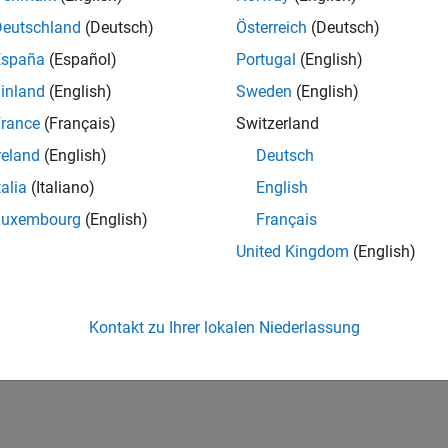
Deutschland
(Deutsch)
Österreich
(Deutsch)
España
(Español)
Portugal
(English)
inland
(English)
Sweden
(English)
*
rance
(Français)
Switzerland
reland
(English)
Deutsch
talia
(Italiano)
English
Luxembourg
(English)
Français
Weiter
United Kingdom
(English)
weder verkaufen noch vermieten.
Detaillierte
utzerklärung.
Kontakt zu Ihrer lokalen Niederlassung