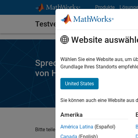
Weiter zum Inhalt
Produkte
Lösung
Testversion anfordern
Website auswähl
Wählen Sie eine Website aus, um üb
Sprechen Sie mit einem M
Grundlage Ihres Standorts empfehle
von
HDL Verifier
zu erhalte
United States
Sie können auch eine Website aus d
Amerika
América Latina
(Español)
Bitte teilen Sie uns Ihre Kontaktdaten mit. Ihr
Canada
(English)