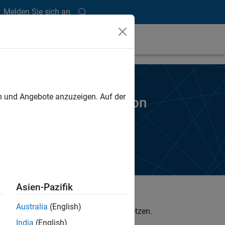
Melden Sie sich an
en und Angebote anzuzeigen. Auf der
kostenlose Testversion
Asien-Pazifik
Australia
(English)
es Werktages mit Ihnen in Verbindung setzen.
India
(English)