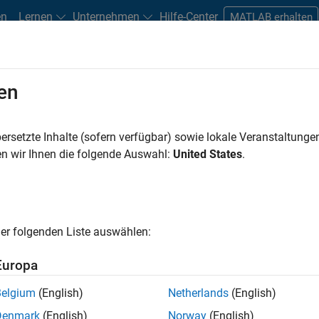
en
Lernen
Unternehmen
Hilfe-Center
MATLAB erhalten
en
ersetzte Inhalte (sofern verfügbar) sowie lokale Veranstaltung
athWorks Ansprechpartner, um eine 
n wir Ihnen die folgende Auswahl:
United States
.
n.
er folgenden Liste auswählen:
Europa
Belgium
(English)
Netherlands
(English)
 MathWorks Ansprechpartner wird sich in der Regel innerhalb ein
Denmark
(English)
Norway
(English)