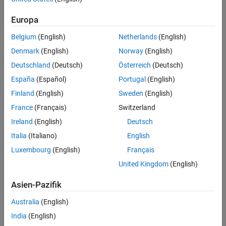
Language
Europa
Belgium
(English)
Netherlands
(English)
Format
Denmark
(English)
Norway
(English)
Deutschland
(Deutsch)
Österreich
(Deutsch)
Start Times
España
(Español)
Portugal
(English)
Finland
(English)
Sweden
(English)
Anspruch auf Ermäßigung für Benutzer an akademischen
France
(Français)
Switzerland
Einrichtungen
Ireland
(English)
Deutsch
Italia
(Italiano)
English
Luxembourg
(English)
Français
20. Aug. 2026 - 21. Aug. 2026
United Kingdom
(English)
Chinesisch
Asien-Pazifik
Präsenzkurs:
China, 上海
Australia
(English)
09:00
India
(English)
-