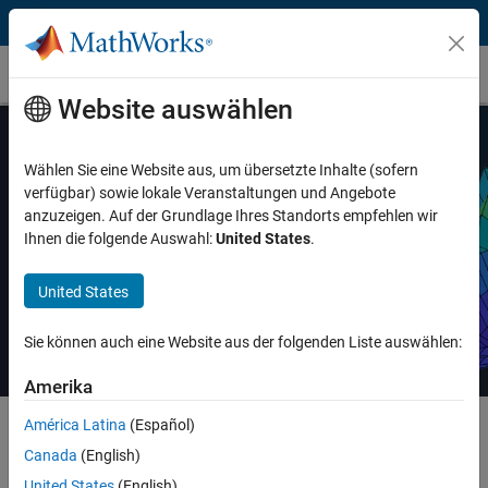
Weiter zum Inhalt
MathWorks Store
Website auswählen
Wählen Sie eine Website aus, um übersetzte Inhalte (sofern
verfügbar) sowie lokale Veranstaltungen und Angebote
MATLAB Grundlagen: Kurstermine
anzuzeigen. Auf der Grundlage Ihres Standorts empfehlen wir
Ihnen die folgende Auswahl:
United States
.
Details zum Kurs anzeigen
United States
Sie können auch eine Website aus der folgenden Liste auswählen:
Amerika
América Latina
(Español)
Canada
(English)
Filter By:
United States
(English)