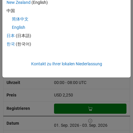
17:00
New Zealand
(English)
Ortszeit
中国
CNY 6,000
简体中文
English
日本
(日本語)
한국
(한국어)
01. Sep. 2026 - 03. Sep. 2026
Koreanisch
Kontakt zu Ihrer lokalen Niederlassung
Virtuell
00:00 - 08:00 UTC
USD 2,250
01. Sep. 2026 - 03. Sep. 2026