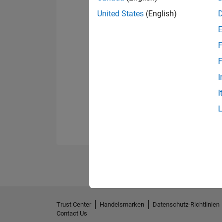
United States
(English)
F
F
I
I
Trust Center
Handelsmarken
Datenschutz-Richtlinien
Contact Us