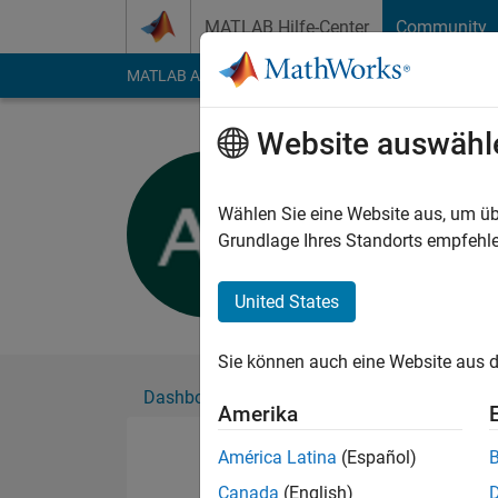
Weiter zum Inhalt
MATLAB Hilfe-Center
Community
MATLAB Answers
File Exchange
Cody
AI Cha
Website auswähl
Aaron Smi
Aktiv seit 2017
Wählen Sie eine Website aus, um üb
Followers:
0
Followi
Grundlage Ihres Standorts empfehle
Follow
United States
Sie können auch eine Website aus d
Dashboard
Abzeichen
Empfehlungen
Amerika
América Latina
(Español)
Canada
(English)