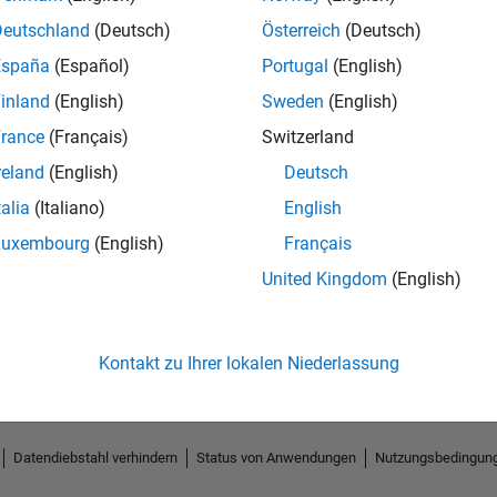
Deutschland
(Deutsch)
Österreich
(Deutsch)
España
(Español)
Portugal
(English)
inland
(English)
Sweden
(English)
rance
(Français)
Switzerland
reland
(English)
Deutsch
talia
(Italiano)
English
Luxembourg
(English)
Français
No Endorsements received
United Kingdom
(English)
Kontakt zu Ihrer lokalen Niederlassung
Datendiebstahl verhindern
Status von Anwendungen
Nutzungsbedingun