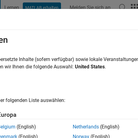
Lernen
Melden Sie sich an
MATLAB erhalten
t Playground
Diskussionen
Wettbewerbe
Blogs
Veröffentlic
en
th
ersetzte Inhalte (sofern verfügbar) sowie lokale Veranstaltung
ng:
0
n wir Ihnen die folgende Auswahl:
United States
.
er folgenden Liste auswählen:
Europa
Please
login
to endorse this person in a skill
Belgium
(English)
Netherlands
(English)
Denmark
(English)
Norway
(English)