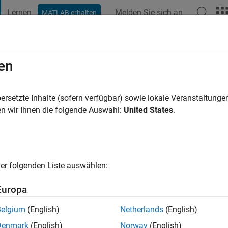
Lernen
Melden Sie sich an
MATLAB erhalten
t Playground
Diskussionen
Wettbewerbe
Blogs
Veröffentlic
en
das
re vor
|
Aktiv seit 2021
ersetzte Inhalte (sofern verfügbar) sowie lokale Veranstaltung
ng:
0
n wir Ihnen die folgende Auswahl:
United States
.
er folgenden Liste auswählen:
Europa
Belgium
(English)
Netherlands
(English)
Denmark
(English)
Norway
(English)