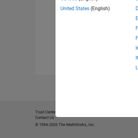
United States
(English)
F
F
I
I
Trust Center
Handelsmarken
Datenschutz-Richtlinien
Contact Us
© 1994-2026 The MathWorks, Inc.