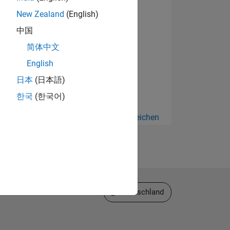
New Zealand
(English)
中国
简体中文
English
日本
(日本語)
한국
(한국어)
Alle anzeigen Abzeichen
gen
Website auswählen
Deutschland