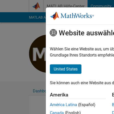
Weiter zum Inhalt
MATLAB Hilfe-Center
Community
MATLAB Answers
File Exchange
Cody
AI Cha
Website auswähl
Merve oz
Last seen: fast 3 Jah
Wählen Sie eine Website aus, um üb
Followers:
0
Followi
Grundlage Ihres Standorts empfehle
Follow
United States
Sie können auch eine Website aus d
Dashboard
Abzeichen
Empfehlungen
Amerika
América Latina
(Español)
Canada
(English)