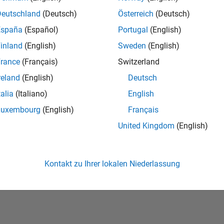
Deutschland
(Deutsch)
Österreich
(Deutsch)
España
(Español)
Portugal
(English)
inland
(English)
Sweden
(English)
rance
(Français)
Switzerland
reland
(English)
Deutsch
talia
(Italiano)
English
No Badges Earned
Luxembourg
(English)
Français
United Kingdom
(English)
Kontakt zu Ihrer lokalen Niederlassung
Datendiebstahl verhindern
Status von Anwendungen
Nutzungsbedingun