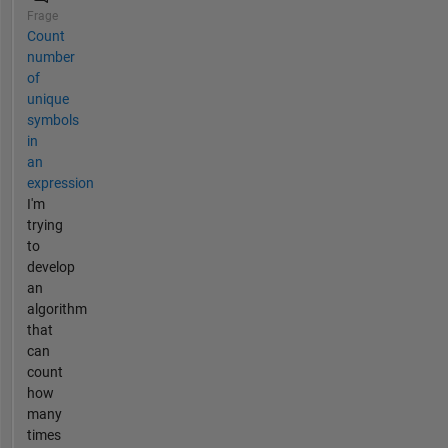
Frage
Count
number
of
unique
symbols
in
an
expression
I'm
trying
to
develop
an
algorithm
that
can
count
how
many
times