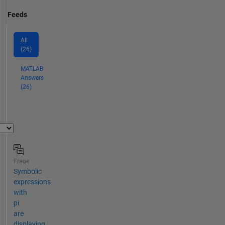
Feeds
All
(26)
MATLAB
Answers
(26)
Frage
Symbolic
expressions
with
pi
are
displaying