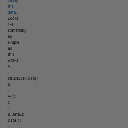
losing
the
data.
Looks
like
something
as
simple
as
this
works.
A
=
struct2cell(Data);
B
=
A{1};
C
=
B.Data.s;
Data.c1
=