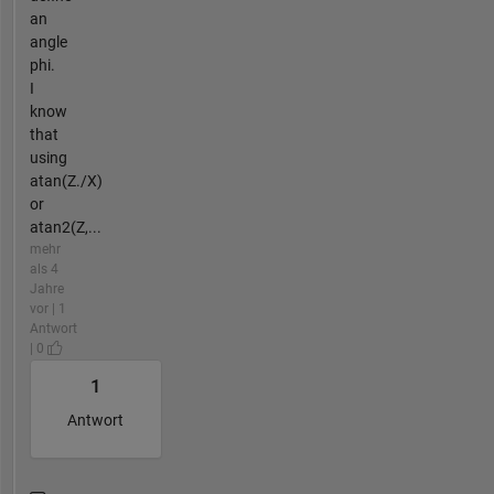
an
angle
phi.
I
know
that
using
atan(Z./X)
or
atan2(Z,...
mehr
als 4
Jahre
vor | 1
Antwort
| 0
1
Antwort