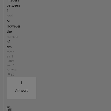
integers
between
1
and
M.
However
the
number
of
tim...
mehr
als 3
Jahre
vor | 1
Antwort
| 0
1
Antwort