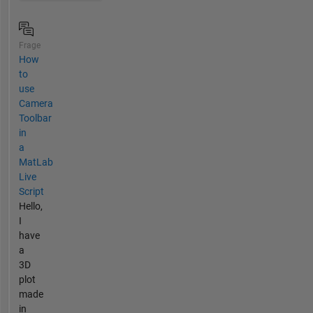
Frage
How
to
use
Camera
Toolbar
in
a
MatLab
Live
Script
Hello,
I
have
a
3D
plot
made
in