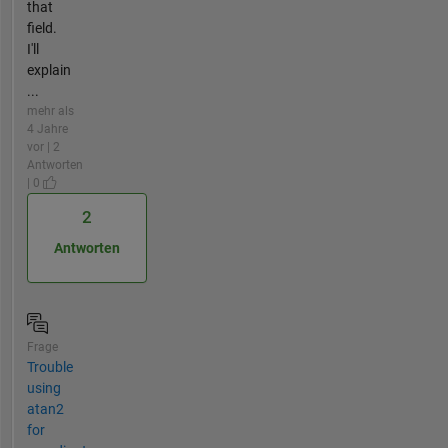
that
field.
I'll
explain
...
mehr als
4 Jahre
vor | 2
Antworten
| 0
2
Antworten
Frage
Trouble
using
atan2
for