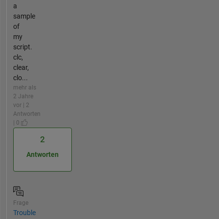
a
sample
of
my
script.
clc,
clear,
clo...
mehr als
2 Jahre
vor | 2
Antworten
| 0
2
Antworten
Frage
Trouble