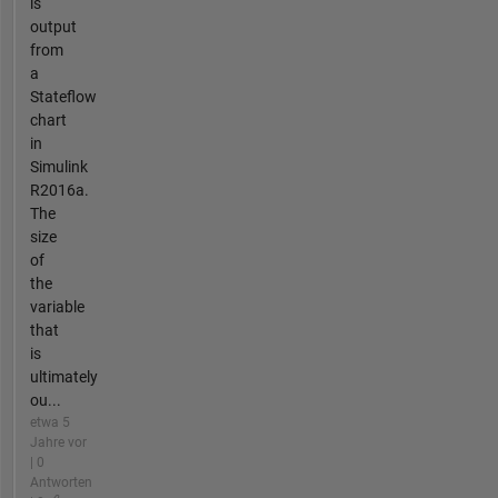
is
output
from
a
Stateflow
chart
in
Simulink
R2016a.
The
size
of
the
variable
that
is
ultimately
ou...
etwa 5
Jahre vor
| 0
Antworten