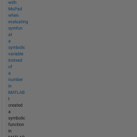
with
MuPad
when
evaluating
symfun
at
a
symbolic
variable
instead
of
a
number
in
MATLAB
I
created
a
symbolic
function
in