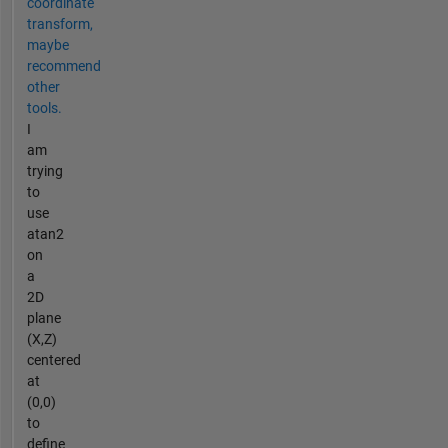
coordinate
transform,
maybe
recommend
other
tools.
I
am
trying
to
use
atan2
on
a
2D
plane
(X,Z)
centered
at
(0,0)
to
define