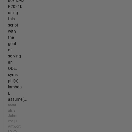
MATLAB
R2021b
using
this
script
with
the
goal
of
solving
an
ODE.
syms
phi(x)
lambda
L
assume(...
mehr
als 3
Jahre
vor | 1
Antwort
| 0