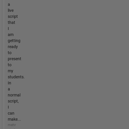
a
live
script
that
I
am
getting
ready
to
present
to
my
students.
In
a
normal
script,
I
can
make...
mehr