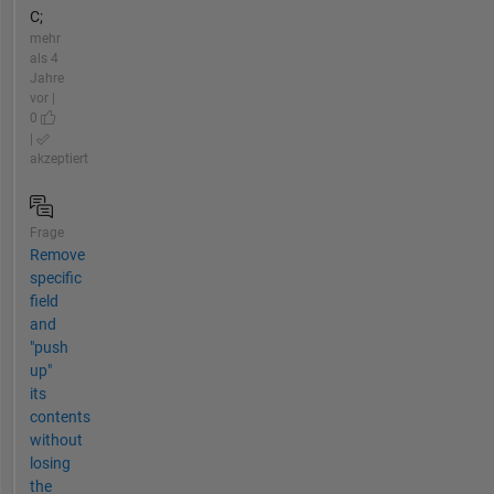
C;
mehr
als 4
Jahre
vor |
0
|
akzeptiert
Frage
Remove
specific
field
and
"push
up"
its
contents
without
losing
the