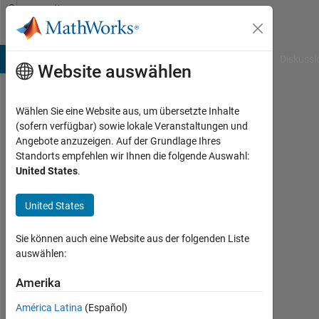
Weiter zum Inhalt
Community
Profile
B Answers
File Exchange
Cody
AI Chat Playground
Diskussi
Website auswählen
Wählen Sie eine Website aus, um übersetzte Inhalte
Nathaniel
(sofern verfügbar) sowie lokale Veranstaltungen und
Angebote anzuzeigen. Auf der Grundlage Ihres
H
Standorts empfehlen wir Ihnen die folgende Auswahl:
United States
.
Werner
Last
United States
seen: 4
Monate
Sie können auch eine Website aus der folgenden Liste
vor
auswählen:
|
Aktiv
Amerika
seit
2018
América Latina
(Español)