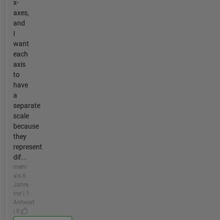
x-
axes,
and
I
want
each
axis
to
have
a
separate
scale
because
they
represent
dif...
mehr
als 6
Jahre
vor | 1
Antwort
| 0