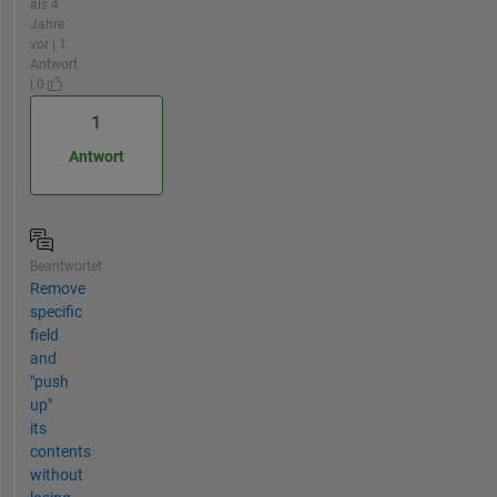
als 4
Jahre
vor | 1
Antwort
| 0
1
Antwort
Beantwortet
Remove
specific
field
and
"push
up"
its
contents
without