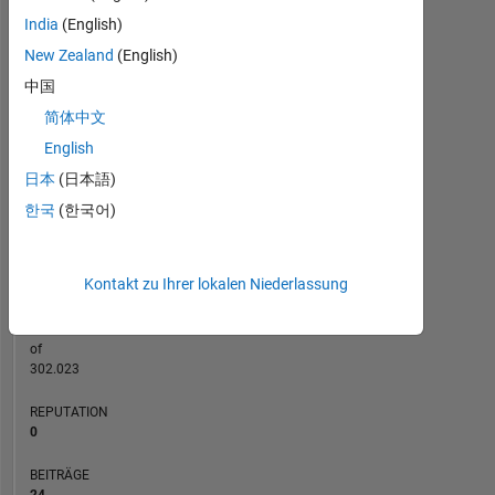
India
(English)
3
New Zealand
(English)
BEITRÄGE
中国
L
2
简体中文
1
English
日本
(日本語)
0
07/19
05/20
03/21
01/22
11/22
09/23
07/24
05/25
03/26
09/19
09/20
09/21
09/22
09/24
09/25
09/18
10/19
11/20
12/21
L
01/23
02/24
03/25
04/26
한국
(한국어)
ZEITACHSE
Kontakt zu Ihrer lokalen Niederlassung
RANG
123.699
of
302.023
REPUTATION
0
BEITRÄGE
24