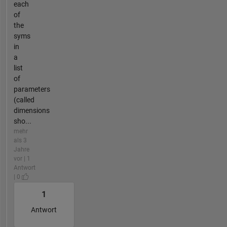
each
of
the
syms
in
a
list
of
parameters
(called
dimensions
sho...
mehr
als 3
Jahre
vor | 1
Antwort
| 0
1
Antwort