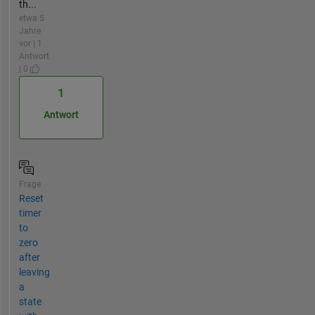
th...
etwa 5
Jahre
vor | 1
Antwort
| 0
1
Antwort
Frage
Reset
timer
to
zero
after
leaving
a
state