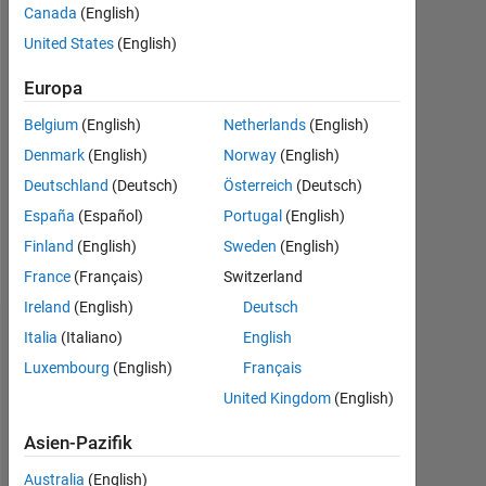
Canada
(English)
Followers:
United States
(English)
0
Europa
Following:
0
Belgium
(English)
Netherlands
(English)
Denmark
(English)
Norway
(English)
Follow
Deutschland
(Deutsch)
Österreich
(Deutsch)
España
(Español)
Portugal
(English)
Programming
Finland
(English)
Sweden
(English)
Languages:
France
(Français)
Switzerland
MATLAB
Ireland
(English)
Deutsch
Italia
(Italiano)
English
Dashboard
Luxembourg
(English)
Français
Statistik
United Kingdom
(English)
MATLAB Answers
Asien-Pazifik
Australia
(English)
-2
-1
5
4