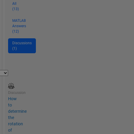
All
(13)
MATLAB
Answers
(12)
Discussions
(1)
Discussion
How
to
determine
the
rotation
of