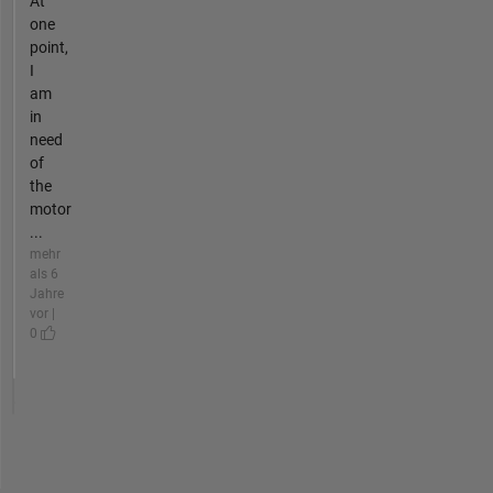
At
one
point,
I
am
in
need
of
the
motor
...
mehr
als 6
Jahre
vor |
0