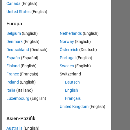
Canada
(English)
Aktiv
United States
(English)
seit
2019
Europa
Followers:
Belgium
(English)
Netherlands
(English)
0
Denmark
(English)
Norway
(English)
Following:
Deutschland
(Deutsch)
Österreich
(Deutsch)
0
España
(Español)
Portugal
(English)
Finland
(English)
Sweden
(English)
Follow
France
(Français)
Switzerland
Ireland
(English)
Deutsch
Italia
(Italiano)
English
Dashboard
Luxembourg
(English)
Français
United Kingdom
(English)
Statistik
Asien-Pazifik
MATLAB Answers
Discussions
All
Australia
(English)