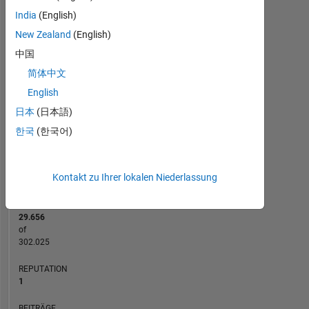
-2
-1
5
4
India
(English)
New Zealand
(English)
3
中国
BEITRÄGE
L
2
简体中文
English
1
日本
(日本語)
0
한국
(한국어)
02/20
11/20
08/21
02/23
11/23
08/24
02/26
04/20
03/21
02/22
01/23
12/23
11/24
10/25
05/19
05/20
05/21
05/22
L
05/23
05/24
05/25
05/26
ZEITACHSE
Kontakt zu Ihrer lokalen Niederlassung
RANG
29.656
of
302.025
REPUTATION
1
BEITRÄGE