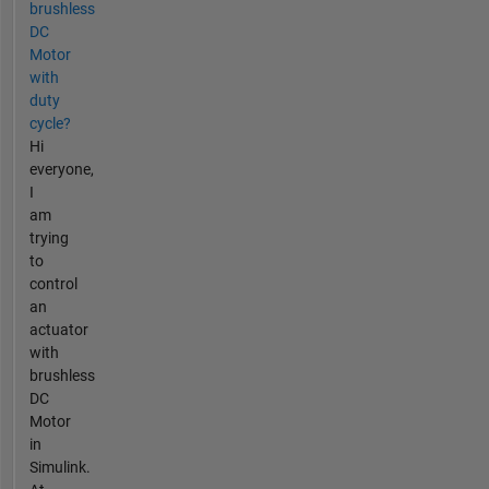
brushless
DC
Motor
with
duty
cycle?
Hi
everyone,
I
am
trying
to
control
an
actuator
with
brushless
DC
Motor
in
Simulink.