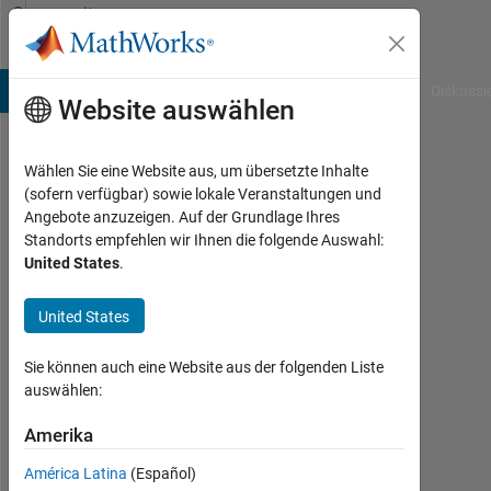
Weiter zum Inhalt
Community
Profile
B Answers
File Exchange
Cody
AI Chat Playground
Diskussi
Website auswählen
Wählen Sie eine Website aus, um übersetzte Inhalte
Raja
(sofern verfügbar) sowie lokale Veranstaltungen und
Angebote anzuzeigen. Auf der Grundlage Ihres
Vardhan
Standorts empfehlen wir Ihnen die folgende Auswahl:
United States
.
Reddy
Kothakapu
United States
Last
Sie können auch eine Website aus der folgenden Liste
seen:
auswählen:
etwa
6
Amerika
Jahre
vor
América Latina
(Español)
|