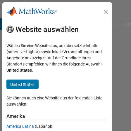
Weiter zum Inhalt
Community
Profile
B Answers
File Exchange
Cody
AI Chat Playground
Diskussi
Website auswählen
Wählen Sie eine Website aus, um übersetzte Inhalte
Vahram
(sofern verfügbar) sowie lokale Veranstaltungen und
Angebote anzuzeigen. Auf der Grundlage Ihres
Voskerchyan
Standorts empfehlen wir Ihnen die folgende Auswahl:
United States
.
Last
seen: 9
Monate
United States
vor
|
Sie können auch eine Website aus der folgenden Liste
Aktiv
auswählen:
seit
2020
Amerika
América Latina
(Español)
Followers: