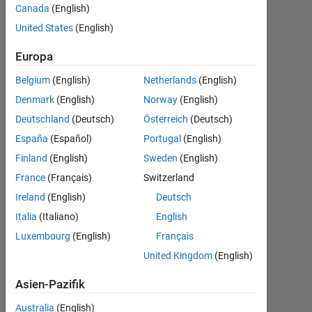
0
Canada
(English)
United States
(English)
Following:
0
Europa
Belgium
(English)
Netherlands
(English)
Follow
Denmark
(English)
Norway
(English)
Deutschland
(Deutsch)
Österreich
(Deutsch)
España
(Español)
Portugal
(English)
Abzeichen
Finland
(English)
Sweden
(English)
Vahram
France
(Français)
Switzerland
Voskerchyan's
Ireland
(English)
Deutsch
Abzeichen
Italia
(Italiano)
English
MATLAB
Luxembourg
(English)
Français
Answers
Alle
United Kingdom
(English)
Abzeichen
Asien-Pazifik
Australia
(English)