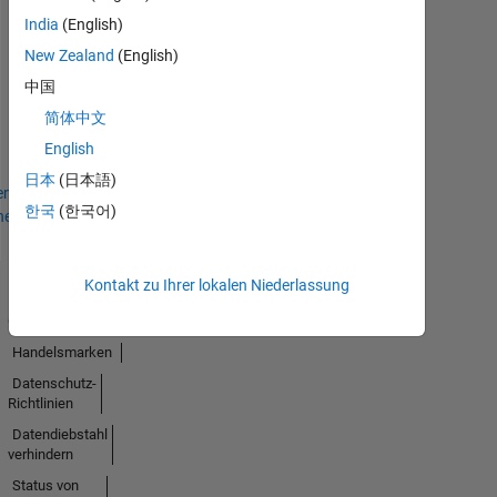
India
(English)
New Zealand
(English)
Thankful Level 3
11 Sep 2021
中国
简体中文
English
日本
(日本語)
en
한국
(한국어)
hen
Kontakt zu Ihrer lokalen Niederlassung
Trust
Center
Handelsmarken
Datenschutz-
Richtlinien
Datendiebstahl
verhindern
Status von