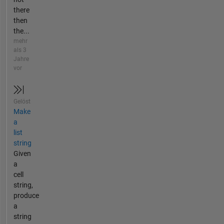
there
then
the...
mehr
als 3
Jahre
vor
Gelöst
Make
a
list
string
Given
a
cell
string,
produce
a
string