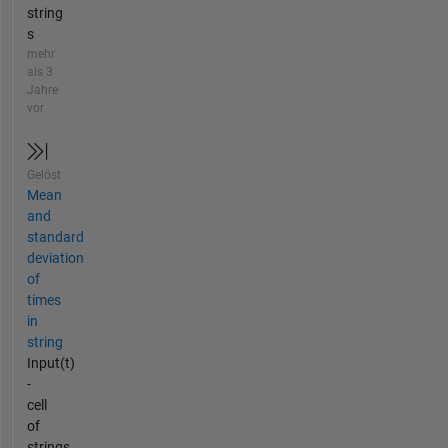
string
s
mehr
als 3
Jahre
vor
Gelöst
Mean
and
standard
deviation
of
times
in
string
Input(t)
-
cell
of
strings