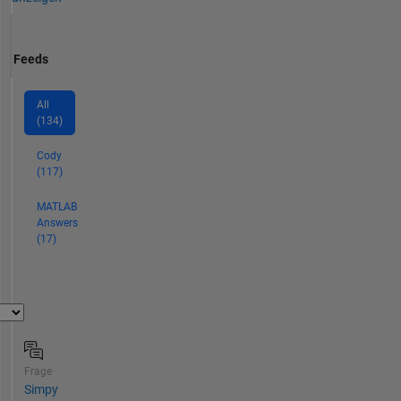
Feeds
All
(134)
Cody
(117)
MATLAB
Answers
(17)
Frage
Simpy