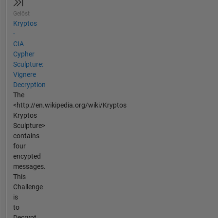
Gelöst
Kryptos
-
CIA
Cypher
Sculpture:
Vignere
Decryption
The
<http://en.wikipedia.org/wiki/Kryptos
Kryptos
Sculpture>
contains
four
encypted
messages.
This
Challenge
is
to
Decrypt