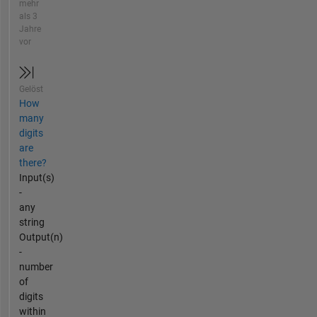
mehr
als 3
Jahre
vor
Gelöst
How
many
digits
are
there?
Input(s)
-
any
string
Output(n)
-
number
of
digits
within