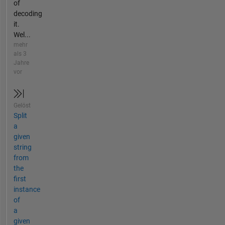
of
decoding
it.
Wel...
mehr
als 3
Jahre
vor
Gelöst
Split
a
given
string
from
the
first
instance
of
a
given