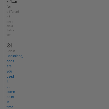
k=1...n
for
different
n?
mehr
als 3
Jahre
vor
Gelöst
Backslang,
odds
are
you
used
it
at
some
point
in
time...