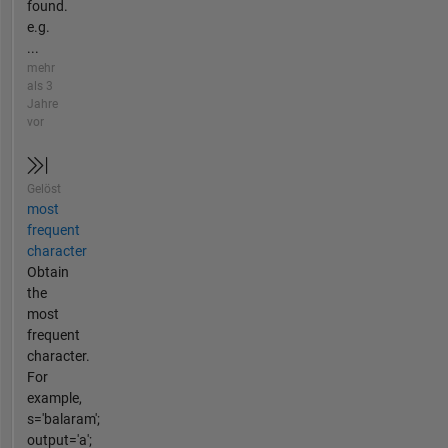
found.
e.g.
...
mehr
als 3
Jahre
vor
Gelöst
most
frequent
character
Obtain
the
most
frequent
character.
For
example,
s='balaram';
output='a';