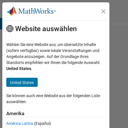
Weiter zum Inhalt
Community
Profile
B Answers
File Exchange
Cody
AI Chat Playground
Diskussi
Website auswählen
Wählen Sie eine Website aus, um übersetzte Inhalte
M.
(sofern verfügbar) sowie lokale Veranstaltungen und
Angebote anzuzeigen. Auf der Grundlage Ihres
Mubashir
Standorts empfehlen wir Ihnen die folgende Auswahl:
United States
.
Hussain
Last
United States
seen:
mehr
Sie können auch eine Website aus der folgenden Liste
als 2
auswählen:
Jahre
vor
Amerika
|
Aktiv
América Latina
(Español)