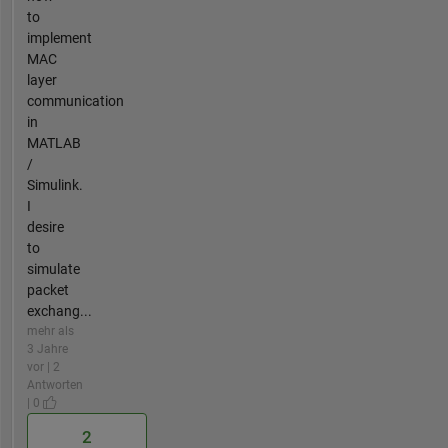
to
implement
MAC
layer
communication
in
MATLAB
/
Simulink.
I
desire
to
simulate
packet
exchang...
mehr als
3 Jahre
vor | 2
Antworten
| 0
2