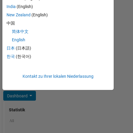
Languages:
coding
India
(English)
English
/
Professional
New Zealand
(English)
simulation
Interests:
and
中国
Simulation,
algorithm
简体中文
Simscape,
development.
MATLAB
English
I
Algorithm
wish
日本
(日本語)
Acceleration,
to
한국
(한국어)
AI
apply
for
my
Signals
experience
and
Kontakt zu Ihrer lokalen Niederlassung
to
Images
application
of
Dashboard
machine
learning
Statistik
to
industrial
Cody
MATLAB Answers
All
applications.