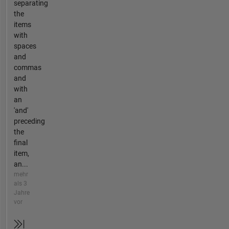
separating
the
items
with
spaces
and
commas
and
with
an
'and'
preceding
the
final
item,
an...
mehr
als 3
Jahre
vor