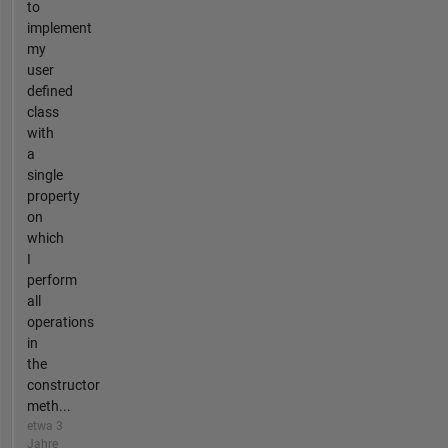
to
implement
my
user
defined
class
with
a
single
property
on
which
I
perform
all
operations
in
the
constructor
meth...
etwa 3
Jahre