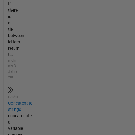
If
there
is
a
tie
between
letters,
return
t...
mehr
als 3
Jahre
vor
Gelöst
Concatenate
strings
concatenate
a
variable
number