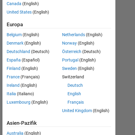
seit
Canada
(English)
2019
United States
(English)
Followers:
Europa
0
Belgium
(English)
Netherlands
(English)
Following:
Denmark
(English)
Norway
(English)
0
Deutschland
(Deutsch)
Österreich
(Deutsch)
España
(Español)
Portugal
(English)
Follow
Finland
(English)
Sweden
(English)
I
am
France
(Français)
Switzerland
an
Ireland
(English)
Deutsch
Electrical
Italia
(Italiano)
English
Engineer
Mehr
by
Luxembourg
(English)
Français
anzeigen
profession
United Kingdom
(English)
Programming
with
Languages:
extreme
Asien-Pazifik
Python
interest
Spoken
in
Australia
(English)