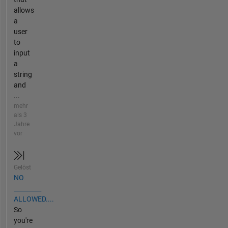
allows
a
user
to
input
a
string
and
...
mehr
als 3
Jahre
vor
Gelöst
NO
_________
ALLOWED....
So
you're