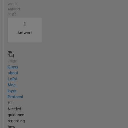
vor | 1
Antwort
| 0
1
Antwort
Frage
Query
about
LoRA
Mac
layer
Protocol
Hi!
Needed
guidance
regarding
how