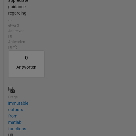
appreciate
guidance
regarding
...
etwa 3
Jahre vor
| 0
Antworten
| 0
0
Antworten
Frage
immutable
outputs
from
matlab
functions
Hi!