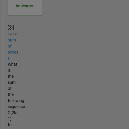
Antworten
Gelöst
Sum
of
series
I
What
is
the
sum
of
the
following
sequence:
Σ(2k-
1)
for