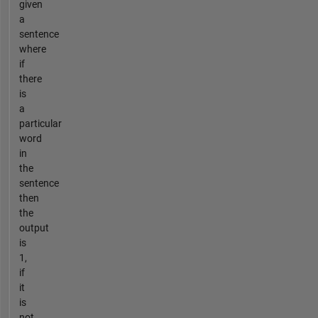
given
a
sentence
where
if
there
is
a
particular
word
in
the
sentence
then
the
output
is
1,
if
it
is
not