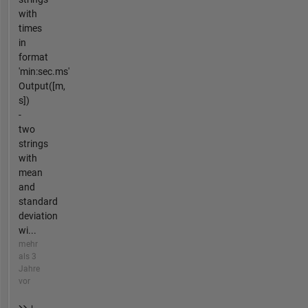
with
times
in
format
'min:sec.ms'
Output([m,
s])
-
two
strings
with
mean
and
standard
deviation
wi...
mehr
als 3
Jahre
vor