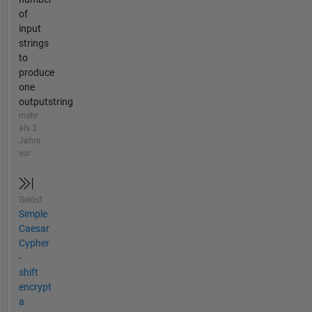
of
input
strings
to
produce
one
outputstring
mehr
als 3
Jahre
vor
Gelöst
Simple
Caesar
Cypher
-
shift
encrypt
a