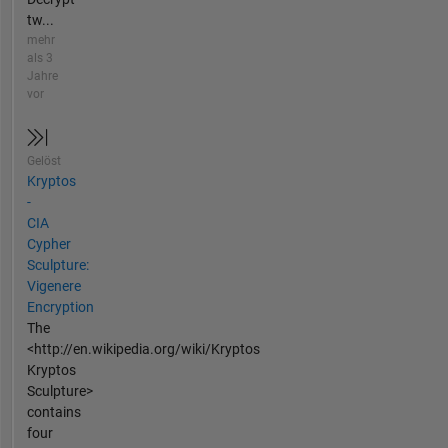
tw...
mehr
als 3
Jahre
vor
Gelöst
Kryptos
-
CIA
Cypher
Sculpture:
Vigenere
Encryption
The
<http://en.wikipedia.org/wiki/Kryptos
Kryptos
Sculpture>
contains
four