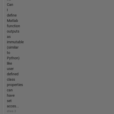
Can
I
define
Matlab
function
outputs
as
immutable
(similar
to
Python)
like
user
defined
class
properties
can
have
set
acces...
etwa 3