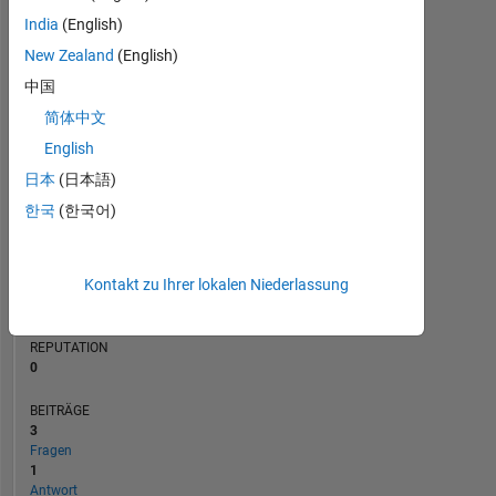
BEITRÄGE
India
(English)
L
New Zealand
(English)
1
中国
简体中文
0
08/20
05/21
02/22
11/22
08/23
05/24
02/25
11/25
08/26
09/20
07/21
05/22
03/23
01/24
11/24
09/25
07/26
11/19
10/20
09/21
08/22
07/23
L
06/24
05/25
04/26
English
ZEITACHSE
日本
(日本語)
한국
(한국어)
RANG
260.940
Kontakt zu Ihrer lokalen Niederlassung
of
302.031
REPUTATION
0
BEITRÄGE
3
Fragen
1
Antwort