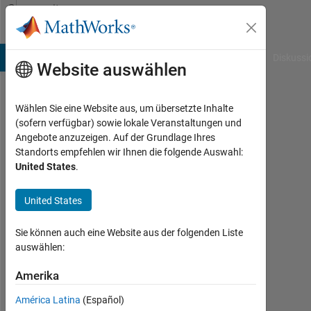
Weiter zum Inhalt
Community
Profile
B Answers
File Exchange
Cody
AI Chat Playground
Diskussi
Website auswählen
Wählen Sie eine Website aus, um übersetzte Inhalte
Theodore
(sofern verfügbar) sowie lokale Veranstaltungen und
Angebote anzuzeigen. Auf der Grundlage Ihres
Wilkening
Standorts empfehlen wir Ihnen die folgende Auswahl:
United States
.
Last
seen:
etwa
United States
6
Jahre
Sie können auch eine Website aus der folgenden Liste
vor
auswählen:
|
Aktiv
Amerika
seit
América Latina
(Español)
2019