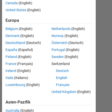
Canada
(English)
Followers:
United States
(English)
0
Europa
Following:
0
Belgium
(English)
Netherlands
(English)
Denmark
(English)
Norway
(English)
Follow
Deutschland
(Deutsch)
Österreich
(Deutsch)
España
(Español)
Portugal
(English)
Finland
(English)
Sweden
(English)
Dashboard
France
(Français)
Switzerland
Ireland
(English)
Deutsch
Statistik
Italia
(Italiano)
English
Luxembourg
(English)
Français
MATLAB Answers
United Kingdom
(English)
-2
-1
4
3
Asien-Pazifik
Australia
(English)
2