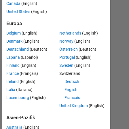
Canada
(English)
Follow
United States
(English)
Europa
Dashboard
Belgium
(English)
Netherlands
(English)
Denmark
(English)
Norway
(English)
Statistik
Deutschland
(Deutsch)
Österreich
(Deutsch)
MATLAB Answers
España
(Español)
Portugal
(English)
Finland
(English)
Sweden
(English)
-2
-1
6
5
France
(Français)
Switzerland
4
Ireland
(English)
Deutsch
BEITRÄGE
3
Italia
(Italiano)
English
L
Luxembourg
(English)
Français
2
United Kingdom
(English)
1
Asien-Pazifik
0
08/17
09/18
10/19
11/20
12/21
01/23
02/24
03/25
04/26
10/17
01/19
04/20
07/21
10/22
01/24
04/25
07/26
07/16
12/17
05/19
10/20
L
03/22
08/23
01/25
06/26
Australia
(English)