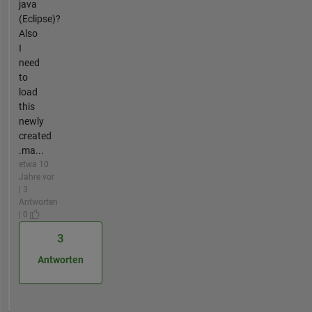
java
(Eclipse)?
Also
I
need
to
load
this
newly
created
.ma...
etwa 10
Jahre vor
| 3
Antworten
| 0
3
Antworten