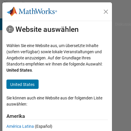
Weiter zum Inhalt
Community
Profile
B Answers
File Exchange
Cody
AI Chat Playground
Diskussi
Website auswählen
Wählen Sie eine Website aus, um übersetzte Inhalte
Vinay
(sofern verfügbar) sowie lokale Veranstaltungen und
Angebote anzuzeigen. Auf der Grundlage Ihres
Sheshadri
Standorts empfehlen wir Ihnen die folgende Auswahl:
United States
.
Aktiv
seit
2016
United States
Followers:
Sie können auch eine Website aus der folgenden Liste
0
auswählen:
Following:
Amerika
0
América Latina
(Español)