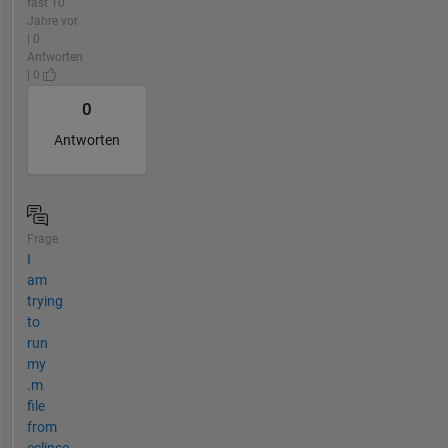
fast 10
Jahre vor
| 0
Antworten
| 0
0
Antworten
Frage
I
am
trying
to
run
my
.m
file
from
eclipse