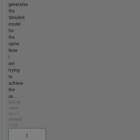
generates
the
Simulink
model
for
the
same.
Now
i
am
trying
to
achieve
the
sa...
fast 10
Jahre
vor | 1
Antwort
| 0
1