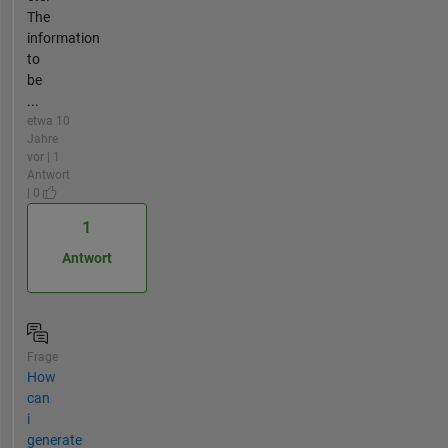
The
information
to
be
...
etwa 10
Jahre
vor | 1
Antwort
| 0
1
Antwort
Frage
How
can
i
generate