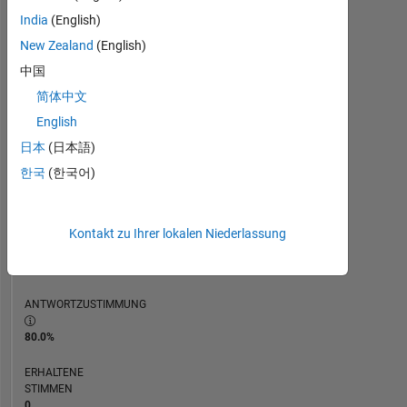
ZEITACHSE
India
(English)
New Zealand
(English)
RANG
中国
233.174
简体中文
of
302.023
English
日本
(日本語)
REPUTATION
0
한국
(한국어)
BEITRÄGE
5
Kontakt zu Ihrer lokalen Niederlassung
Fragen
0
Antworten
ANTWORTZUSTIMMUNG
80.0%
ERHALTENE
STIMMEN
0