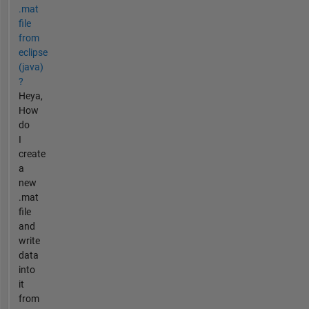
.mat
file
from
eclipse
(java)
?
Heya,
How
do
I
create
a
new
.mat
file
and
write
data
into
it
from