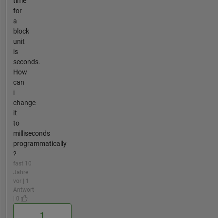
time
for
a
block
unit
is
seconds.
How
can
i
change
it
to
milliseconds
programmatically
?
fast 10
Jahre
vor | 1
Antwort
| 0
1