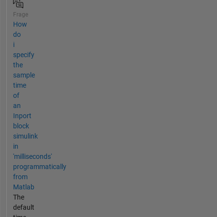
Frage
How
do
i
specify
the
sample
time
of
an
Inport
block
simulink
in
'milliseconds'
programmatically
from
Matlab
The
default