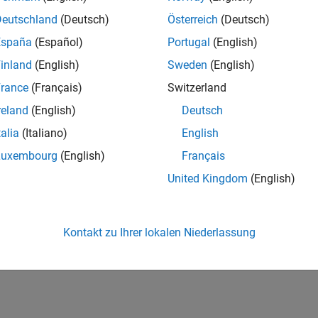
Deutschland
(Deutsch)
Österreich
(Deutsch)
España
(Español)
Portugal
(English)
inland
(English)
Sweden
(English)
rance
(Français)
Switzerland
3
Revival Level 1
First Answer
reland
(English)
Deutsch
20 Jul 2017
20 Jul 2017
talia
(Italiano)
English
Luxembourg
(English)
Français
United Kingdom
(English)
Kontakt zu Ihrer lokalen Niederlassung