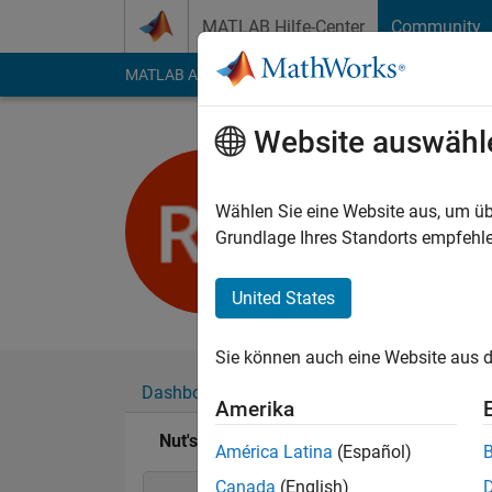
Weiter zum Inhalt
MATLAB Hilfe-Center
Community
MATLAB Answers
File Exchange
Cody
AI Cha
Website auswähl
Nut
Aktiv seit 2016
Wählen Sie eine Website aus, um üb
Followers:
0
Followi
Grundlage Ihres Standorts empfehle
Follow
United States
Sie können auch eine Website aus d
Dashboard
Abzeichen
Empfehlungen
Amerika
Nut's Abzeichen
América Latina
(Español)
Canada
(English)