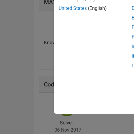
MATLAB Answers Abzeichen
United States
(English)
F
F
Knowledgeable Level 2
Thankful Level 
I
20 Jul 2017
20 Jul 2017
I
Cody Abzeichen
Solver
06 Nov 2017