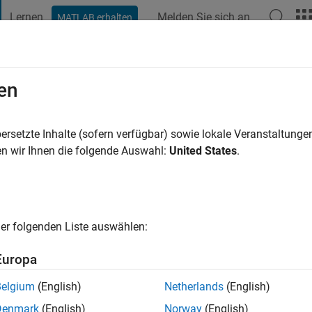
Lernen
Melden Sie sich an
MATLAB erhalten
t Playground
Diskussionen
Wettbewerbe
Blogs
Veröffentlic
en
ersetzte Inhalte (sofern verfügbar) sowie lokale Veranstaltung
ng:
0
n wir Ihnen die folgende Auswahl:
United States
.
er folgenden Liste auswählen:
Europa
Belgium
(English)
Netherlands
(English)
Denmark
(English)
Norway
(English)