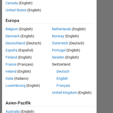
Canada
(English)
Followers:
United States
(English)
0
Europa
Following:
0
Belgium
(English)
Netherlands
(English)
Denmark
(English)
Norway
(English)
Follow
Deutschland
(Deutsch)
Österreich
(Deutsch)
España
(Español)
Portugal
(English)
Finland
(English)
Sweden
(English)
Dashboard
France
(Français)
Switzerland
Ireland
(English)
Deutsch
Statistik
Italia
(Italiano)
English
Luxembourg
(English)
Français
MATLAB Answers
United Kingdom
(English)
-2
-1
4
3
Asien-Pazifik
Australia
(English)
2