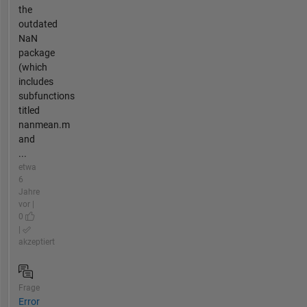
the
outdated
NaN
package
(which
includes
subfunctions
titled
nanmean.m
and
...
etwa
6
Jahre
vor |
0
|
akzeptiert
Frage
Error