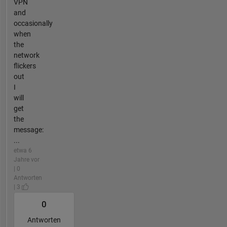
VPN
and
occasionally
when
the
network
flickers
out
I
will
get
the
message:
...
etwa 6
Jahre vor
| 0
Antworten
| 3
0
Antworten