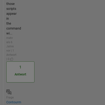
those
scripts
appear
in
the
command
wi...
mehr
als 6
Jahre
vor | 1
Antwort
| 0
1
Antwort
Frage
Contourm