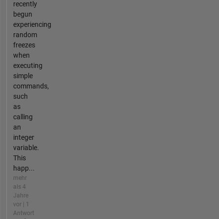
recently
begun
experiencing
random
freezes
when
executing
simple
commands,
such
as
calling
an
integer
variable.
This
happ...
mehr
als 4
Jahre
vor | 1
Antwort