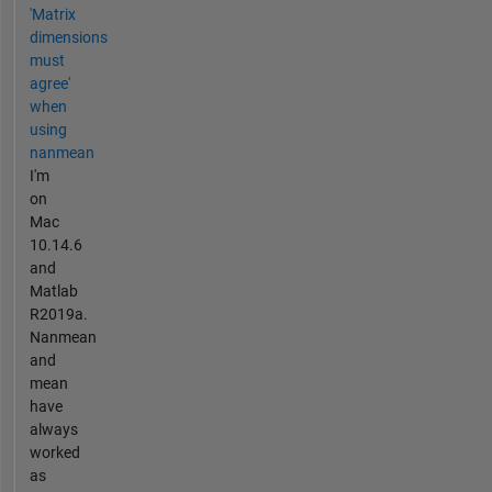
'Matrix
dimensions
must
agree'
when
using
nanmean
I'm
on
Mac
10.14.6
and
Matlab
R2019a.
Nanmean
and
mean
have
always
worked
as