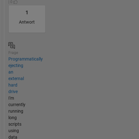
| 0
1
Antwort
Frage
Programmatically
ejecting
an
external
hard
drive
I'm
currently
running
long
scripts
using
data