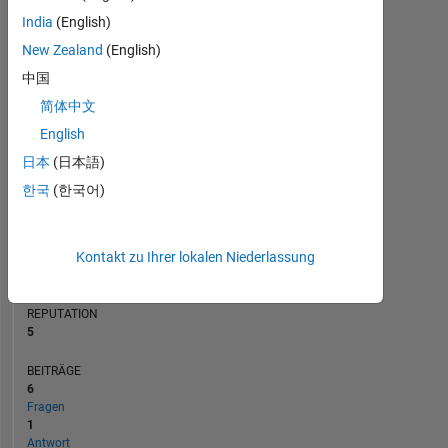
BEITRÄGE
India
(English)
L
New Zealand
(English)
1
中国
简体中文
0
08/18
08/19
08/20
08/21
08/23
08/24
08/25
08/26
09/18
10/19
11/20
12/21
01/23
02/24
03/25
04/26
08/17
11/18
02/20
05/21
L
08/22
11/23
02/25
05/26
English
ZEITACHSE
日本
(日本語)
한국
(한국어)
RANG
8.609
Kontakt zu Ihrer lokalen Niederlassung
of
302.031
REPUTATION
5
BEITRÄGE
6
Fragen
1
Antwort