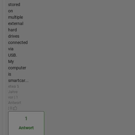
stored
on
multiple
external
hard
drives
connected
via
USB.
My
computer
is
smartcar...
etwa 5
Jahre
vor | 1
Antwort
| 0
1
Antwort