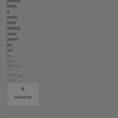
plotting
levels,
it
works
when
plotting
some
arrays
but
not
o...
fast 9
Jahre vor
| 0
Antworten
| 0
0
Antworten