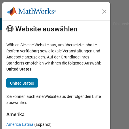
Weiter zum Inhalt
Community
Profile
B Answers
File Exchange
Cody
AI Chat Playground
Diskussi
Website auswählen
Wählen Sie eine Website aus, um übersetzte Inhalte
Colin
(sofern verfügbar) sowie lokale Veranstaltungen und
Angebote anzuzeigen. Auf der Grundlage Ihres
Raymond
Standorts empfehlen wir Ihnen die folgende Auswahl:
United States
.
Last
seen:
mehr
United States
als 3
Jahre
Sie können auch eine Website aus der folgenden Liste
vor
auswählen:
|
Aktiv
Amerika
seit
América Latina
(Español)
2017