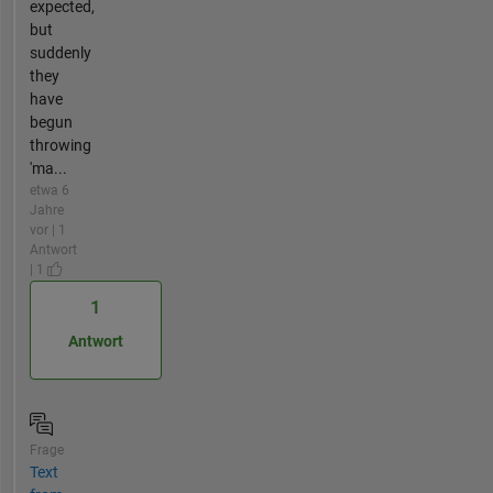
expected,
but
suddenly
they
have
begun
throwing
'ma...
etwa 6
Jahre
vor | 1
Antwort
| 1
1
Antwort
Frage
Text