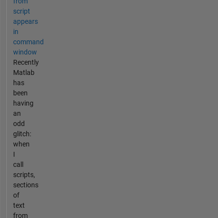
from
script
appears
in
command
window
Recently
Matlab
has
been
having
an
odd
glitch:
when
I
call
scripts,
sections
of
text
from