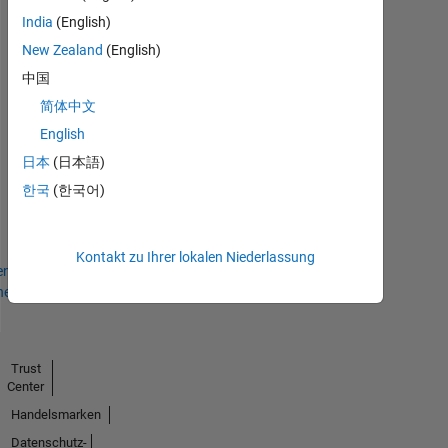
Answers
Alle
Abzeichen
India
(English)
New Zealand
(English)
中国
简体中文
English
Thankful Level 1
日本
(日本語)
18 Oct 2017
한국
(한국어)
Kontakt zu Ihrer lokalen Niederlassung
en
hen
Trust
Center
Handelsmarken
Datenschutz-