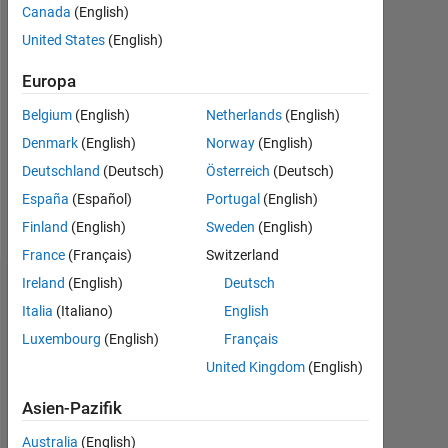
seit
Canada
(English)
2016
United States
(English)
Followers:
Europa
0
Belgium
(English)
Netherlands
(English)
Following:
Denmark
(English)
Norway
(English)
0
Deutschland
(Deutsch)
Österreich
(Deutsch)
España
(Español)
Portugal
(English)
Follow
Finland
(English)
Sweden
(English)
France
(Français)
Switzerland
Ireland
(English)
Deutsch
Abzeichen
Italia
(Italiano)
English
Diego
Luxembourg
(English)
Français
Soler
United Kingdom
(English)
Polo's
Abzeichen
Asien-Pazifik
MATLAB
Australia
(English)