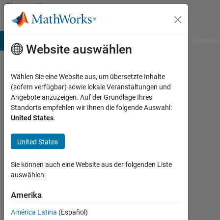
Weiter zum Inhalt
Community
Profile
B Answers
File Exchange
Cody
AI Chat Playground
Diskussi
Website auswählen
Wählen Sie eine Website aus, um übersetzte Inhalte
Diego
(sofern verfügbar) sowie lokale Veranstaltungen und
Angebote anzuzeigen. Auf der Grundlage Ihres
Soler
Standorts empfehlen wir Ihnen die folgende Auswahl:
United States
.
Polo
Last
United States
seen:
mehr
Sie können auch eine Website aus der folgenden Liste
als 6
auswählen:
Jahre
vor
Amerika
|
Aktiv
América Latina
(Español)