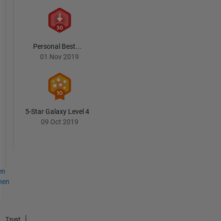
Personal Best...
01 Nov 2019
5-Star Galaxy Level 4
09 Oct 2019
en
hen
Trust