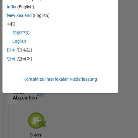
MATLAB
India
(English)
Answers
Alle
Abzeichen
New Zealand
(English)
中国
简体中文
English
日本
(日本語)
First Answer
한국
(한국어)
20 Jul 2017
Kontakt zu Ihrer lokalen Niederlassung
Cody
Alle
Abzeichen
Solver