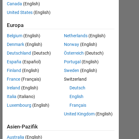
Canada
(English)
Following:
United States
(English)
0
Europa
Follow
Belgium
(English)
Netherlands
(English)
Denmark
(English)
Norway
(English)
Nachricht
Deutschland
(Deutsch)
Österreich
(Deutsch)
http://sites.google.com/site/chumerin/
Professional
España
(Español)
Portugal
(English)
Interests:
Finland
(English)
Sweden
(English)
Computer
France
(Français)
Switzerland
Vision,
Mehr
Machine
Ireland
(English)
Deutsch
anzeigen
Learning,
Italia
(Italiano)
English
GPU
Abzeichen
Luxembourg
(English)
Français
programming,
Brain-
United Kingdom
(English)
Nikolay
Computer
Chumerin's
Interfacing
Asien-Pazifik
Abzeichen
(BCI)
Australia
(English)