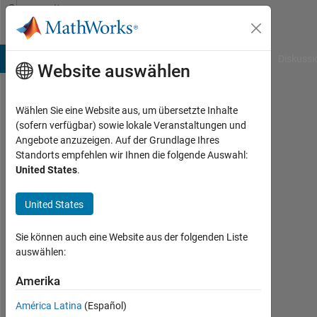
Weiter zum Inhalt
Community
Profile
B Answers
File Exchange
Cody
AI Chat Playground
Diskussi
Website auswählen
Wählen Sie eine Website aus, um übersetzte Inhalte
Nikolay
(sofern verfügbar) sowie lokale Veranstaltungen und
Angebote anzuzeigen. Auf der Grundlage Ihres
Chumerin
Standorts empfehlen wir Ihnen die folgende Auswahl:
United States
.
Toyota
Motor
United States
Europe
Aktiv
Sie können auch eine Website aus der folgenden Liste
seit
auswählen:
2008
Amerika
Followers:
América Latina
(Español)
0