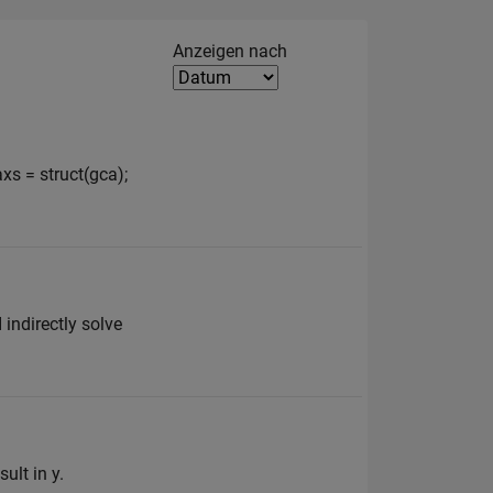
Filter2
Anzeigen nach
axs = struct(gca);
 indirectly solve
ult in y.