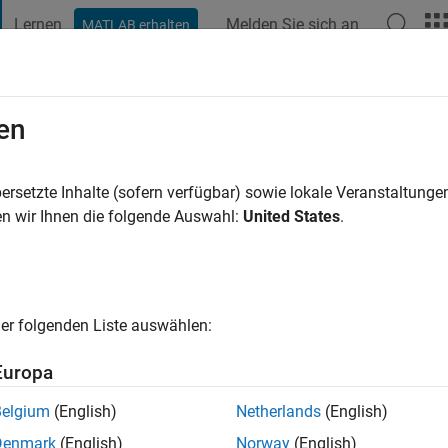
Lernen
Melden Sie sich an
MATLAB erhalten
t Playground
Diskussionen
Wettbewerbe
Blogs
Veröffentlic
en
Karcher
ies gmbh
ersetzte Inhalte (sofern verfügbar) sowie lokale Veranstaltung
n wir Ihnen die folgende Auswahl:
United States
.
3 Jahre vor
|
Aktiv seit 2018
ng:
0
cht
er folgenden Liste auswählen:
Europa
Belgium
(English)
Netherlands
(English)
Denmark
(English)
Norway
(English)