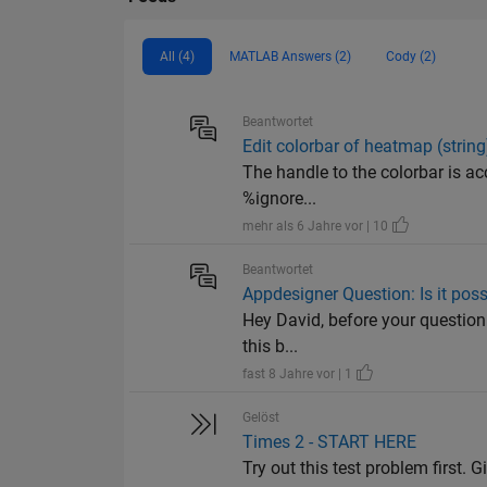
All (4)
MATLAB Answers (2)
Cody (2)
Beantwortet
Edit colorbar of heatmap (string
The handle to the colorbar is acc
%ignore...
mehr als 6 Jahre vor | 10
Beantwortet
Appdesigner Question: Is it possi
Hey David, before your question 
this b...
fast 8 Jahre vor | 1
Gelöst
Times 2 - START HERE
Try out this test problem first. G