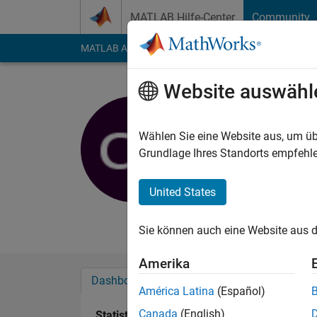
Weiter zum Inhalt
MATLAB Hilfe-Center
Community
MATLAB Answers
File Exchange
Cody
AI Cha
Website auswähl
Christian 
pmdtechnolog
Wählen Sie eine Website aus, um üb
Grundlage Ihres Standorts empfehle
Last seen: mehr als 
Followers:
0
Followi
United States
Follow
Nachri
Sie können auch eine Website aus d
Amerika
Dashboard
Abzeichen
Empfehlungen
América Latina
(Español)
Canada
(English)
Statistik