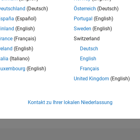
RANG
Deutschland
(Deutsch)
Österreich
(Deutsch)
2.790
España
(Español)
Portugal
(English)
of 302.028
inland
(English)
Sweden
(English)
REPUTATION
22
rance
(Français)
Switzerland
reland
(English)
Deutsch
BEITRÄGE
0
Fragen
talia
(Italiano)
English
2
Antworten
Luxembourg
(English)
Français
ANTWORTZUS
United Kingdom
(English)
0.00%
02/22
09/22
L
04/23
11/23
06/24
01/25
08/25
03/26
ZEITACHSE
ERHALTENE
Kontakt zu Ihrer lokalen Niederlassung
STIMMEN
11