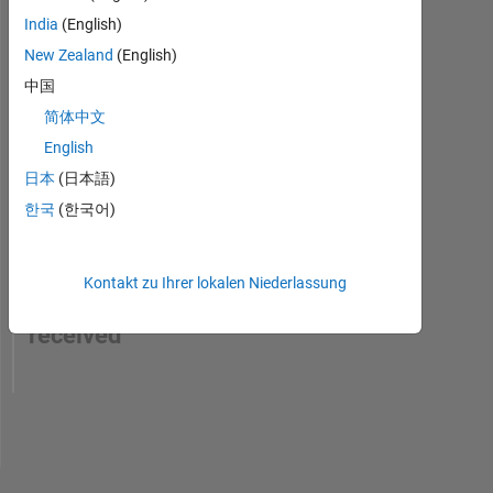
India
(English)
New Zealand
(English)
中国
简体中文
English
日本
(日本語)
한국
(한국어)
No
Kontakt zu Ihrer lokalen Niederlassung
Endorsements
received