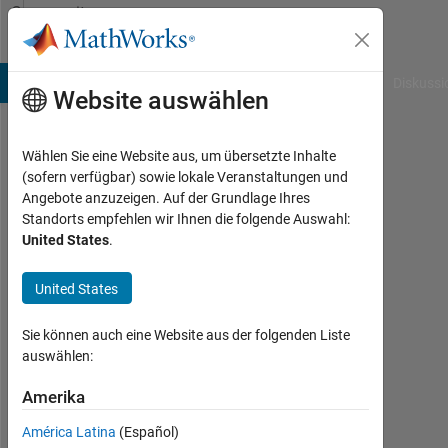
Weiter zum Inhalt
Community
Profile
B Answers
File Exchange
Cody
AI Chat Playground
Diskussi
Website auswählen
Wählen Sie eine Website aus, um übersetzte Inhalte
Amr
(sofern verfügbar) sowie lokale Veranstaltungen und
Angebote anzuzeigen. Auf der Grundlage Ihres
Hashem
Standorts empfehlen wir Ihnen die folgende Auswahl:
United States
.
faculty
of
United States
engineering
Aktiv
Sie können auch eine Website aus der folgenden Liste
seit
auswählen:
2015
Amerika
Followers:
América Latina
(Español)
0