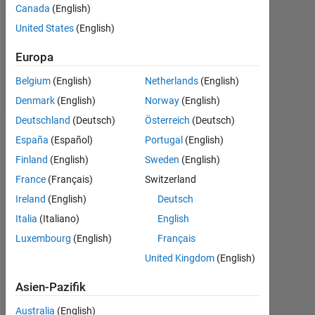
Canada
(English)
Following:
United States
(English)
0
Europa
Follow
Belgium
(English)
Netherlands
(English)
Denmark
(English)
Norway
(English)
Deutschland
(Deutsch)
Österreich
(Deutsch)
Empfehlungen
España
(Español)
Portugal
(English)
Finland
(English)
Sweden
(English)
Please
France
(Français)
Switzerland
login
Ireland
(English)
Deutsch
to
endorse
Italia
(Italiano)
English
this
Luxembourg
(English)
Français
person
United Kingdom
(English)
in
a
Asien-Pazifik
skill
Australia
(English)