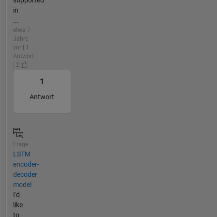
supported
in
...
etwa 7
Jahre
vor | 1
Antwort
| 2
1
Antwort
Frage
LSTM
encoder-
decoder
model
I'd
like
to