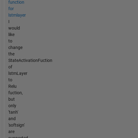
function
for
lstmlayer
I
would
like
to
change
the
StateActivationFuction
of
lstmLayer
to
Relu
fuction,
but
only
'tanh'
and
'softsign'
are