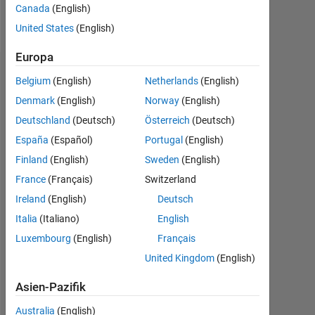
Canada
(English)
Follow
United States
(English)
Europa
Dashboard
Belgium
(English)
Netherlands
(English)
Denmark
(English)
Norway
(English)
Statistik
Deutschland
(Deutsch)
Österreich
(Deutsch)
MATLAB Answers
España
(Español)
Portugal
(English)
Finland
(English)
Sweden
(English)
-2
-1
4
3
France
(Français)
Switzerland
Ireland
(English)
Deutsch
2
BEITRÄGE
Italia
(Italiano)
English
L
Luxembourg
(English)
Français
1
United Kingdom
(English)
Asien-Pazifik
0
04/20
01/21
10/21
04/23
01/24
10/24
04/26
05/20
03/21
01/22
11/22
09/23
05/25
03/26
07/19
07/20
07/21
07/22
L
07/23
07/24
07/25
07/26
Australia
(English)