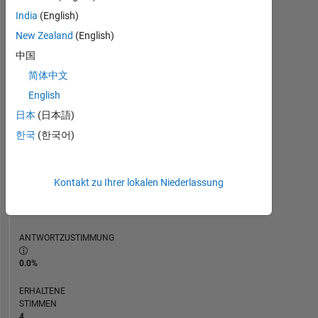
ZEITACHSE
India
(English)
New Zealand
(English)
RANG
中国
11.061
简体中文
of
302.031
English
日本
(日本語)
REPUTATION
4
한국
(한국어)
BEITRÄGE
2
Kontakt zu Ihrer lokalen Niederlassung
Fragen
0
Antworten
ANTWORTZUSTIMMUNG
0.0%
ERHALTENE
STIMMEN
4