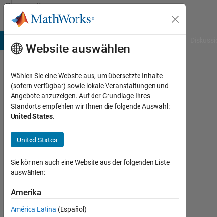
Weiter zum Inhalt
Community
Profile
B Answers
File Exchange
Cody
AI Chat Playground
Diskussi
Website auswählen
Wählen Sie eine Website aus, um übersetzte Inhalte
Tomohiro
(sofern verfügbar) sowie lokale Veranstaltungen und
Angebote anzuzeigen. Auf der Grundlage Ihres
Oka
Standorts empfehlen wir Ihnen die folgende Auswahl:
United States
.
Aktiv
seit
2019
United States
Followers:
Sie können auch eine Website aus der folgenden Liste
0
auswählen:
Following:
Amerika
0
América Latina
(Español)