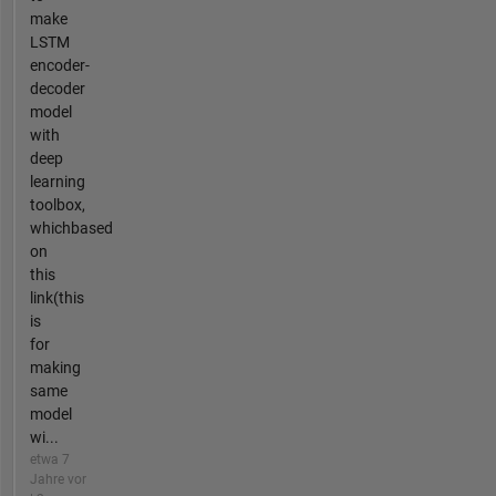
make
LSTM
encoder-
decoder
model
with
deep
learning
toolbox,
whichbased
on
this
link(this
is
for
making
same
model
wi...
etwa 7
Jahre vor