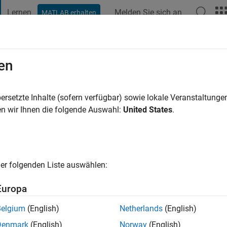
Lernen
Melden Sie sich an
MATLAB erhalten
t Playground
Diskussionen
Wettbewerbe
Blogs
Veröffentlic
en
il
in Jahr vor
|
Aktiv seit 2015
ersetzte Inhalte (sofern verfügbar) sowie lokale Veranstaltung
ng:
0
n wir Ihnen die folgende Auswahl:
United States
.
er folgenden Liste auswählen:
Europa
Belgium
(English)
Netherlands
(English)
Denmark
(English)
Norway
(English)