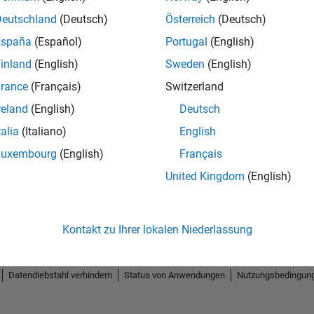
Deutschland
(Deutsch)
Österreich
(Deutsch)
España
(Español)
Portugal
(English)
inland
(English)
Sweden
(English)
rance
(Français)
Switzerland
reland
(English)
Deutsch
talia
(Italiano)
English
Luxembourg
(English)
Français
United Kingdom
(English)
Kontakt zu Ihrer lokalen Niederlassung
Datendiebstahl verhindern
Status von Anwendungen
Nutzungsbedingun