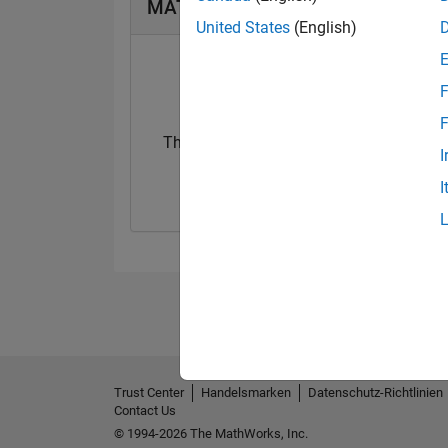
MATLAB Answers Abzeichen
United States
(English)
F
F
Thankful Level 3
I
20 Jul 2017
I
Trust Center
Handelsmarken
Datenschutz-Richtlinien
Contact Us
© 1994-2026 The MathWorks, Inc.