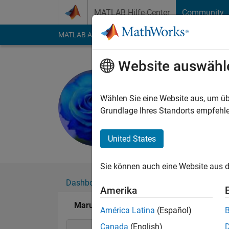
Weiter zum Inhalt
MATLAB Hilfe-Center
Community
MATLAB Answers
File Exchange
Cody
AI Cha
Website auswähl
Maruti Pat
Last seen: mehr als e
Wählen Sie eine Website aus, um üb
Followers:
0
Followi
Grundlage Ihres Standorts empfehle
Follow
United States
Sie können auch eine Website aus d
Dashboard
Abzeichen
Empfehlungen
Amerika
Maruti Patil's Abzeichen
América Latina
(Español)
Canada
(English)