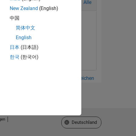
Alle
New Zealand
(English)
中国
简体中文
English
日本
(日本語)
한국
(한국어)
Alle anzeigen Abzeichen
gen
Website auswählen
Deutschland