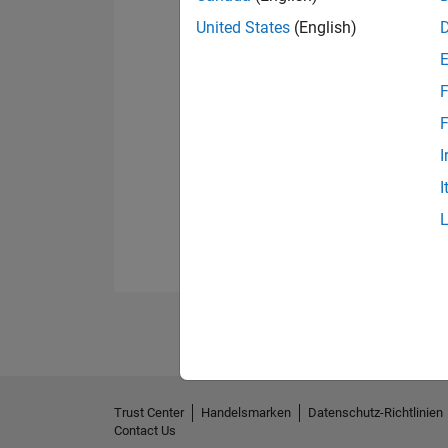
United States
(English)
F
F
I
I
Trust Center
Handelsmarken
Datenschutz-Richtlinien
Contact Us