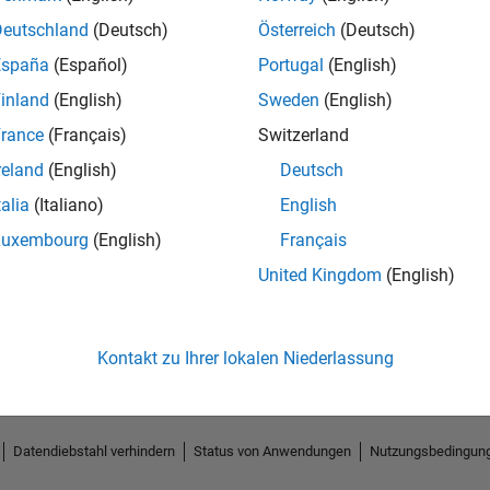
Deutschland
(Deutsch)
Österreich
(Deutsch)
España
(Español)
Portugal
(English)
inland
(English)
Sweden
(English)
rance
(Français)
Switzerland
reland
(English)
Deutsch
talia
(Italiano)
English
Luxembourg
(English)
Français
No Endorsements received
United Kingdom
(English)
Kontakt zu Ihrer lokalen Niederlassung
Datendiebstahl verhindern
Status von Anwendungen
Nutzungsbedingun