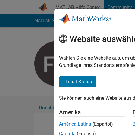
Weiter zum Inhalt
MATLAB Hilfe-Center
Community
MATLAB Answers
File Exchange
Cody
AI Cha
Website auswähl
Furat Alob
Aktiv seit 2019
Wählen Sie eine Website aus, um üb
Followers:
0
Followi
Grundlage Ihres Standorts empfehle
Follow
United States
Sie können auch eine Website aus d
Dashboard
Abzeichen
Empfehlungen
Amerika
América Latina
(Español)
Canada
(English)