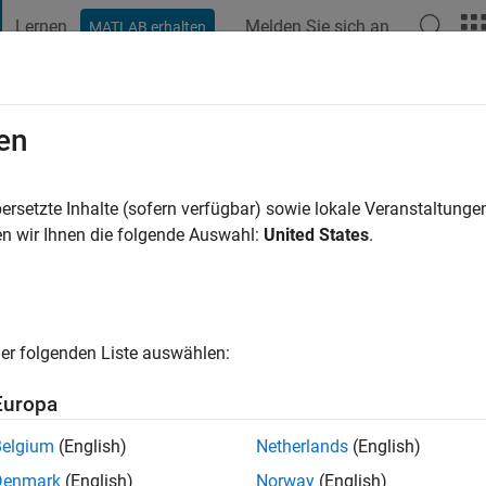
Lernen
Melden Sie sich an
MATLAB erhalten
t Playground
Diskussionen
Wettbewerbe
Blogs
Veröffentlic
en
aidy
ersetzte Inhalte (sofern verfügbar) sowie lokale Veranstaltung
ng:
0
n wir Ihnen die folgende Auswahl:
United States
.
er folgenden Liste auswählen:
Europa
Please
login
to endorse this person in a skill
Belgium
(English)
Netherlands
(English)
Denmark
(English)
Norway
(English)