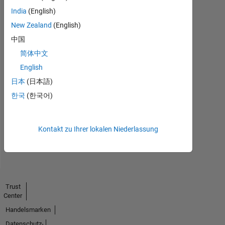
India
(English)
New Zealand
(English)
中国
简体中文
English
No
日本
(日本語)
Endorsements
한국
(한국어)
received
Kontakt zu Ihrer lokalen Niederlassung
Trust
Center
Handelsmarken
Datenschutz-