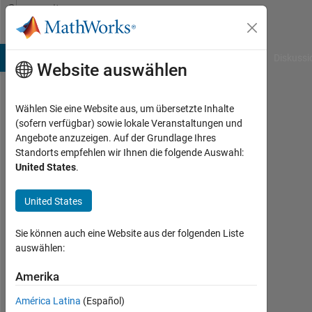
Weiter zum Inhalt
Community
Profile
B Answers
File Exchange
Cody
AI Chat Playground
Diskussi
Website auswählen
Wählen Sie eine Website aus, um übersetzte Inhalte
Qingyu
(sofern verfügbar) sowie lokale Veranstaltungen und
Angebote anzuzeigen. Auf der Grundlage Ihres
Texas
Standorts empfehlen wir Ihnen die folgende Auswahl:
A&M
United States
.
University
United States
Last
seen:
Sie können auch eine Website aus der folgenden Liste
mehr
auswählen:
als 2
Jahre
Amerika
vor
|
América Latina
(Español)
Aktiv