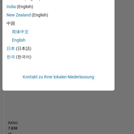
India
(English)
Statistik
New Zealand
(English)
中国
MATLAB Answers
简体中文
-2
-1
3
2
English
日本
(日本語)
한국
(한국어)
BEITRÄGE
L
1
Kontakt zu Ihrer lokalen Niederlassung
0
04/17
05/18
06/19
07/20
08/21
09/22
10/23
11/24
12/25
06/17
09/18
12/19
03/21
06/22
09/23
12/24
03/26
03/16
08/17
01/19
06/20
L
11/21
04/23
09/24
02/26
ZEITACHSE
RANG
7.838
of