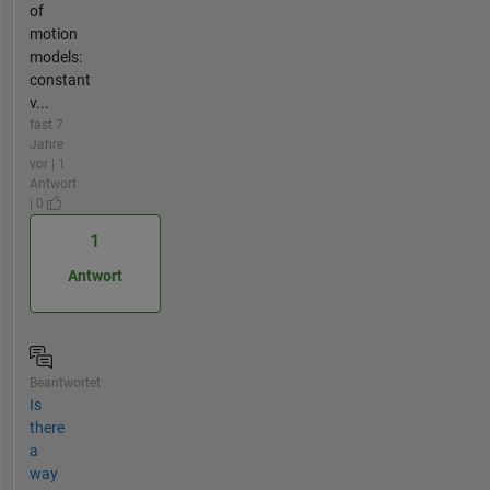
of
motion
models:
constant
v...
fast 7
Jahre
vor | 1
Antwort
| 0
1
Antwort
Beantwortet
Is
there
a
way