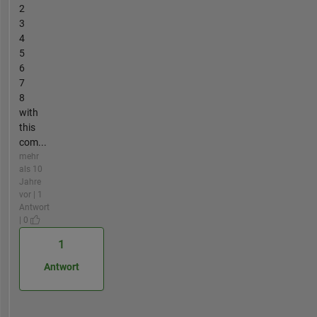
2
3
4
5
6
7
8
with
this
com...
mehr
als 10
Jahre
vor | 1
Antwort
| 0
1
Antwort