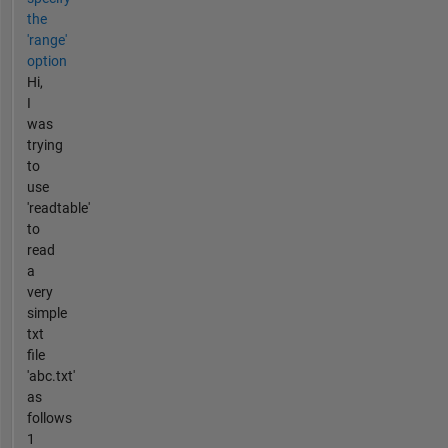
the
'range'
option
Hi,
I
was
trying
to
use
'readtable'
to
read
a
very
simple
txt
file
'abc.txt'
as
follows
1