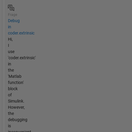
Frage
Debug
in
coder.extrinsic
Hi,
I
use
'coder.extrinsic'
in
the
'Matlab
function'
block
of
Simulink.
However,
the
debugging
is