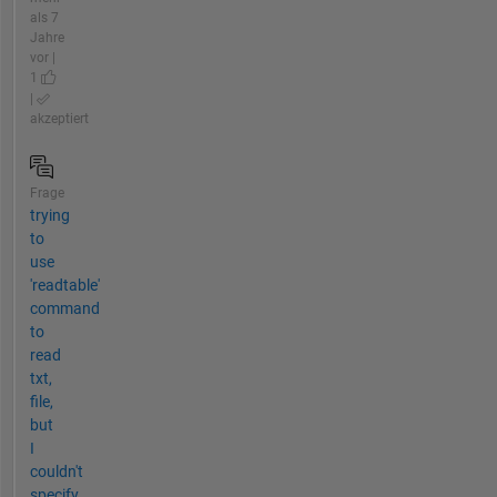
als 7
Jahre
vor |
1
|
akzeptiert
Frage
trying
to
use
'readtable'
command
to
read
txt,
file,
but
I
couldn't
specify