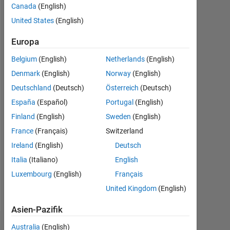
Canada
(English)
seit
2016
United States
(English)
Followers:
Europa
0
Belgium
(English)
Netherlands
(English)
Following:
Denmark
(English)
Norway
(English)
0
Deutschland
(Deutsch)
Österreich
(Deutsch)
España
(Español)
Portugal
(English)
Follow
Finland
(English)
Sweden
(English)
France
(Français)
Switzerland
Nachricht
A
Ireland
(English)
Deutsch
matlab
Italia
(Italiano)
English
user.
Luxembourg
(English)
Français
Happy
to
United Kingdom
(English)
Mehr
make
anzeigen
Asien-Pazifik
friends
here!
Australia
(English)
Dashboard