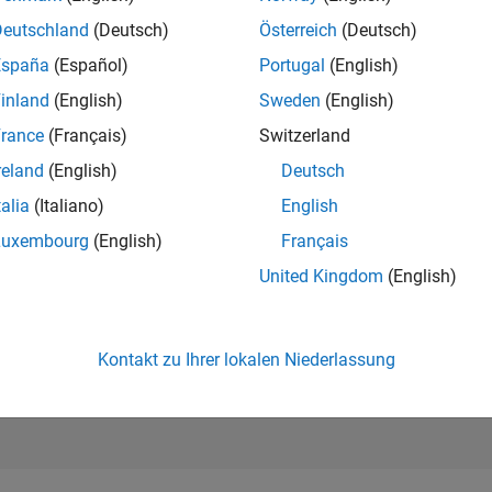
222.697
of 302.025
Deutschland
(Deutsch)
Österreich
(Deutsch)
España
(Español)
Portugal
(English)
REPUTATION
0
inland
(English)
Sweden
(English)
rance
(Français)
Switzerland
BEITRÄGE
1
Frage
reland
(English)
Deutsch
0
Antworten
talia
(Italiano)
English
ANTWORTZUS
Luxembourg
(English)
Français
0.0%
8/20
05/21
L
02/22
11/22
08/23
05/24
02/25
11/25
08/26
United Kingdom
(English)
ZEITACHSE
ERHALTENE
STIMMEN
0
Kontakt zu Ihrer lokalen Niederlassung