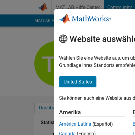
Weiter zum Inhalt
MATLAB Hilfe-Center
Community
MATLAB Answers
File Exchange
Cody
AI Cha
Website auswähl
Ali Taaher
Last seen: 11 Monat
Wählen Sie eine Website aus, um üb
Followers:
0
Followi
Grundlage Ihres Standorts empfehle
Follow
Nachri
United States
Sie können auch eine Website aus d
Dashboard
Abzeichen
Empfehlungen
Amerika
Statistik
América Latina
(Español)
Canada
(English)
MATLAB Answers