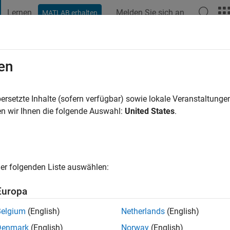
Lernen
Melden Sie sich an
MATLAB erhalten
t Playground
Diskussionen
Wettbewerbe
Blogs
Veröffentlic
en
e vor
|
Aktiv seit 2016
ersetzte Inhalte (sofern verfügbar) sowie lokale Veranstaltung
ng:
0
n wir Ihnen die folgende Auswahl:
United States
.
cht
er folgenden Liste auswählen:
Europa
Belgium
(English)
Netherlands
(English)
RANG
Denmark
(English)
Norway
(English)